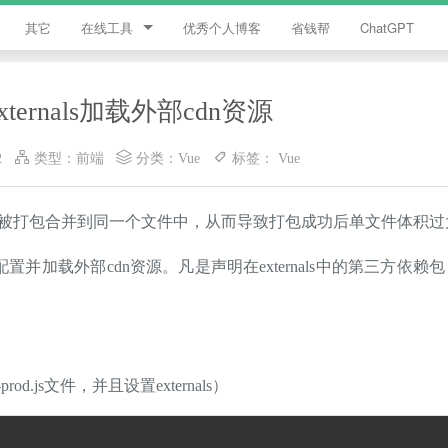
其它
在线工具
优秀个人博客
省钱帮
ChatGPT
简忆工具箱
ternals加载外部cdn资源
领优惠券
2
类型：
前端
分类：
Vue
标签：
Vue
违禁词查询
JS加密
终会被打包合并到同一个文件中，从而导致打包成功后单文件体积
HTML颜色代码表
，来配置并加载外部cdn资源。凡是声明在externals中的第三方依
od.js文件，并且设置externals）