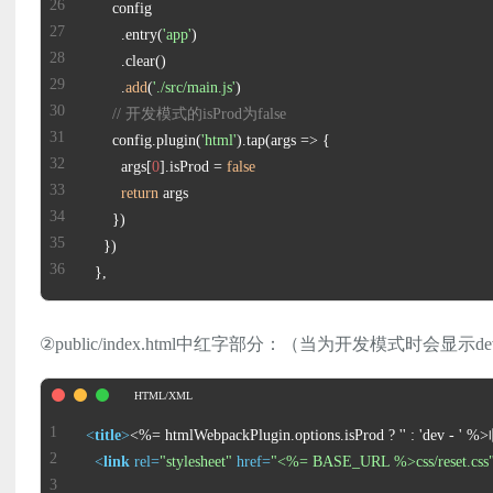
        .entry(
'app'
        .
add
(
'./src/main.js'
// 开发模式的isProd为false
      config.plugin(
'html'
        args[
0
].isProd = 
false
return
  },
②public/index.html中红字部分：（当为开发模式时会显示de
<
title
>
<%= htmlWebpackPlugin.options.isProd ? '' : 
<
link
rel
=
"stylesheet"
href
=
"<%= BASE_URL %>css/reset.css