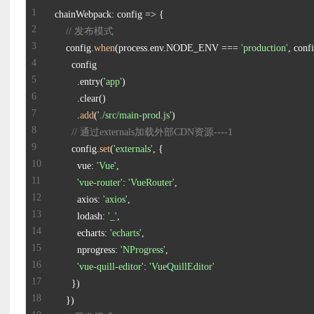
// 发布模式
    config.
when
(process.env.NODE_ENV === 
'production'
        .entry(
'app'
        .
add
(
'./src/main-prod.js'
// 通过externals加载外部CDN资源----1
      config.
set
(
'externals'
        vue: 
'Vue'
'vue-router'
: 
'VueRouter'
        axios: 
'axios'
        lodash: 
'_'
        echarts: 
'echarts'
        nprogress: 
'NProgress'
'vue-quill-editor'
: 
'VueQuillEditor'