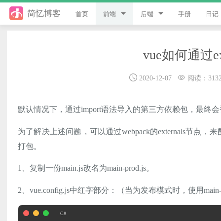
简忆博客
首页
前端
后端
手册
日记
jQuery
PHP
vue如何通过ex
JavaScript
ThinkPHP8
2020-12-07
阅读：313
Style
ThinkPHP6
Flutter
ThinkPHP5
默认情况下，通过import语法导入的第三方依赖包，最
Vue
ThinkPHP
为了解决上述问题，可以通过webpack的externals节点
uni-app
Laravel
打包。
1、复制一份main.js改名为main-prod.js。
游戏开发
Python
2、vue.config.js中红字部分：（当为发布模式时，使用main-pr
React
微信小程序
服务器