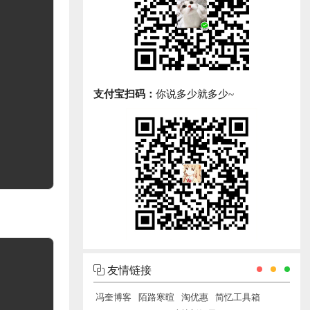
支付宝扫码：
你说多少就多少~
友情链接
冯奎博客
陌路寒暄
淘优惠
简忆工具箱