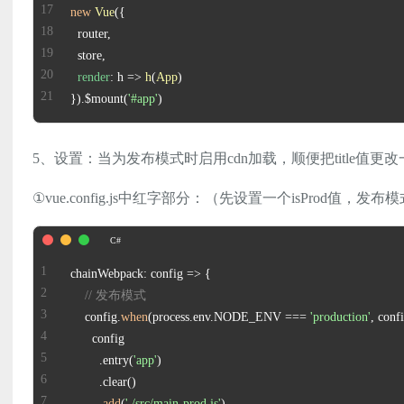
new
Vue
render
: 
h
 =>
h
(
App
}).$mount(
'#app'
)
5、设置：当为发布模式时启用cdn加载，顺便把title值更改
①vue.config.js中红字部分：（先设置一个isProd值，发布
// 发布模式
    config.
when
(process.env.NODE_ENV === 
'production'
        .entry(
'app'
        .
add
(
'./src/main-prod.js'