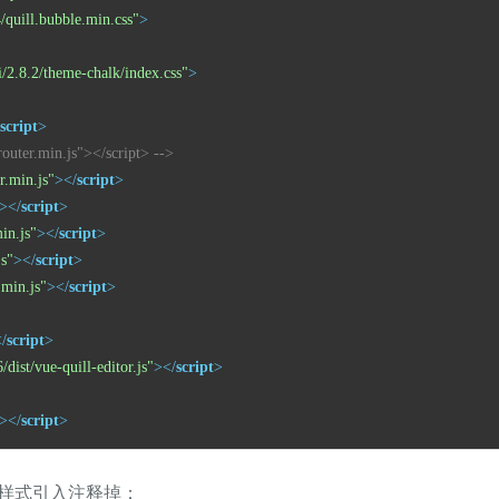
.4/quill.bubble.min.css"
>
ui/2.8.2/theme-chalk/index.css"
>
script
>
-router.min.js"></script> -->
r.min.js"
>
</
script
>
>
</
script
>
min.js"
>
</
script
>
js"
>
</
script
>
.min.js"
>
</
script
>
/
script
>
dist/vue-quill-editor.js"
>
</
script
>
>
</
script
>
文本的样式引入注释掉：