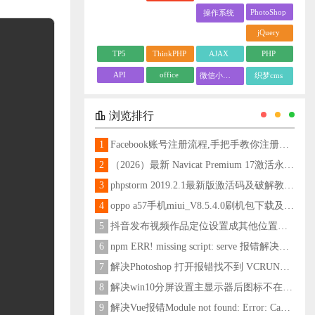
PhotoShop
操作系统
jQuery
TP5
ThinkPHP
AJAX
PHP
API
office
微信小程序
织梦cms
浏览排行
1
Facebook账号注册流程,手把手教你注册脸书账号
2
（2026）最新 Navicat Premium 17激活永久教程
3
phpstorm 2019.2.1最新版激活码及破解教程更新至2024
4
oppo a57手机miui_V8.5.4.0刷机包下载及刷机教程
5
抖音发布视频作品定位设置成其他位置方法
6
npm ERR! missing script: serve 报错解决方法
7
解决Photoshop 打开报错找不到 VCRUNTIME140_1.dll问题
8
解决win10分屏设置主显示器后图标不在主显示器问题
9
解决Vue报错Module not found: Error: Can't resolve 'less-loader' in 'C:\Users\Hm\Desktop\vue\vue_shop'问题