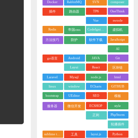
Docker
RabbitMQ
SVN
composer
TP6
OneThink
插件
路由器
Vue
swoole
Redis
CodeIgniter
帝国cms
虚拟机
JavaScript
方法技巧
防护
软件下载
AI
Android
JAVA
Git
go语言
Layui
React
区块链
Laravel
Mysql
node.js
html
linux
window
ECharts
GITHUB
bootstrap
UEditor
SEO
模板
ECSHOP
style
服务器
微信开发
PhpStorm
正则
轮播插件
sublime text
layui.js
Python
工具