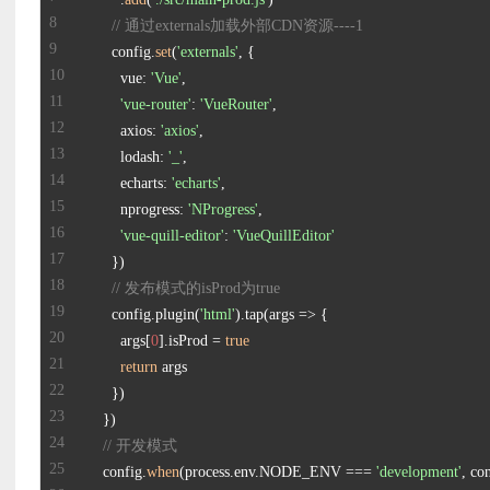
// 通过externals加载外部CDN资源----1
      config.
set
(
'externals'
        vue: 
'Vue'
'vue-router'
: 
'VueRouter'
        axios: 
'axios'
        lodash: 
'_'
        echarts: 
'echarts'
        nprogress: 
'NProgress'
'vue-quill-editor'
: 
'VueQuillEditor'
// 发布模式的isProd为true
      config.plugin(
'html'
        args[
0
].isProd = 
true
return
// 开发模式
    config.
when
(process.env.NODE_ENV === 
'development'