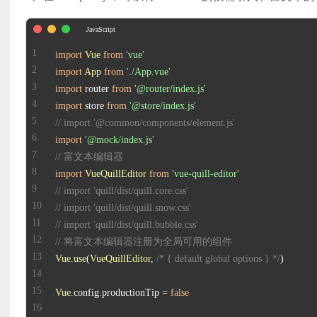
import
Vue
from
'vue'
import
App
from
'./App.vue'
import
 router 
from
'@router/index.js'
import
 store 
from
'@store/index.js'
// import '@common/components/element.js'
import
'@mock/index.js'
// 富文本编辑器
import
VueQuillEditor
from
'vue-quill-editor'
// import 'quill/dist/quill.core.css'
// import 'quill/dist/quill.snow.css'
// import 'quill/dist/quill.bubble.css'
// 将富文本编辑器注册为全局可用的组件
Vue
.
use
(
VueQuillEditor
, 
/* { default global options } */
Vue
.
config
.
productionTip
 = 
false