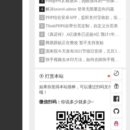
3
PostgreSQL数据库，pg数据库的一些操作命令
4
解决laravel-admin 登录无限重定向问题
5
PHP结合安卓APP，监听支付宝收款，实现个人支付宝支付接口
6
ThinkPHP6自带分页定制，自定义分页类
6
《真还传》,6亿债务已还超4亿 预计1年多之内就能还清
7
网易跟贴正在整改 暂不支持发贴
8
国务院今天发布2021节假日安排，元旦3天，春节7天，劳动节5天
9
快手视频去水印方法，如何去除快手视频水印
打赏本站
如果你觉得本站很棒，可以通过扫码支付打赏
哦！
微信扫码：
你说多少就多少~