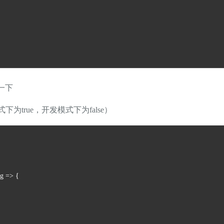
一下
模式下为true，开发模式下为false）