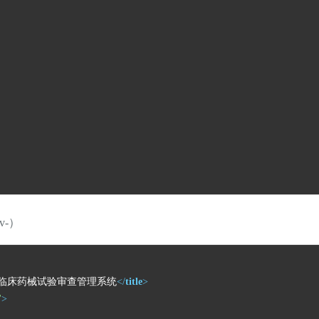
v-）
'dev - ' %>临床药械试验审查管理系统
</
title
>
"
>