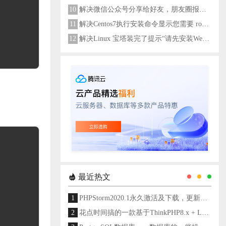
10
解决微信公众号分享给好友，朋友圈报错errMsg: "onMenuShareAppMessage:fail, the permission value is offline verifying"
11
解决Centos7执行安装命令显示您需要 root 权限执行此命令
12
解决Linux 宝塔装完了提示“请先安装Web服务器！”
最近热文
1
PHPStorm2020.1永久激活及下载，更新至2024
2
花点时间搞的一款基于ThinkPHP8.x + Layui架构开发的通用后台管理系统