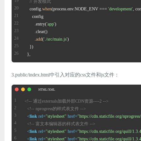
// 开发模式
    config.
when
(process.env.NODE_ENV === 
'development'
        .entry(
'app'
        .
add
(
'./src/main.js'
  },
3.public/index.html中引入对应的css文件和js文件：
<!-- 通过externals加载外部CDN资源----2 -->
<!-- nprogress的样式表文件 -->
<
link
rel
=
"stylesheet"
href
=
"https://cdn.staticfile.org/nprogres
<!-- 富文本编辑器的样式表文件 -->
<
link
rel
=
"stylesheet"
href
=
"https://cdn.staticfile.org/quill/1.3.
<
link
rel
=
"stylesheet"
href
=
"https://cdn.staticfile.org/quill/1.3