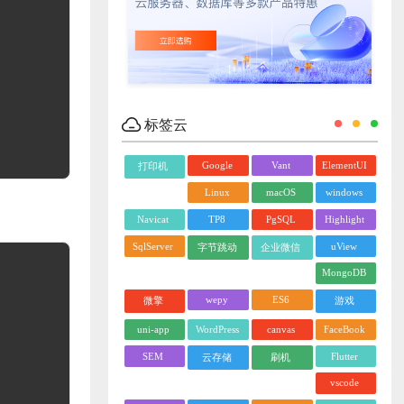
标签云
Google
Vant
ElementUI
打印机
Linux
macOS
windows
Navicat
TP8
PgSQL
Highlight
SqlServer
uView
字节跳动
企业微信
MongoDB
wepy
ES6
微擎
游戏
uni-app
WordPress
canvas
FaceBook
SEM
Flutter
云存储
刷机
vscode