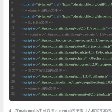
<
link
rel
=
"stylesheet"
href
=
"https://cdn.staticfile.org/quill/1.3
<!-- element-ui的css文件 -->
<
link
rel
=
"stylesheet"
href
=
"https://cdn.staticfile.org/element-
<!-- 以下是js文件 -->
<
script
src
=
"https://cdn.staticfile.org/vue/2.6.11/vue.min.js"
>
</
<!-- <script src="https://cdn.staticfile.org/vue-router/3.1.5/vue
<
script
src
=
"https://cdn.bootcss.com/vue-router/3.1.1/vue-route
<
script
src
=
"https://cdn.staticfile.org/axios/0.19.2/axios.min.js"
<
script
src
=
"https://cdn.staticfile.org/lodash.js/4.17.15/lodash.
<
script
src
=
"https://cdn.staticfile.org/echarts/4.7.0/echarts.min.
<
script
src
=
"https://cdn.staticfile.org/nprogress/0.2.0/nprogress
<!-- 富文本编辑器的js文件 -->
<
script
src
=
"https://cdn.staticfile.org/quill/1.3.4/quill.min.js"
>
<
<
script
src
=
"https://cdn.jsdelivr.net/npm/vue-quill-editor@3.0.6/
<!-- element-ui的js文件 -->
<
script
src
=
"https://cdn.staticfile.org/element-ui/2.8.2/index.js"
4、在main-prod.js中可以将element-ui的按需引入和富