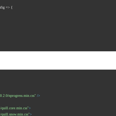
s/0.2.0/nprogress.min.css"
 />
4/quill.core.min.css"
>
.4/quill.snow.min.css"
>