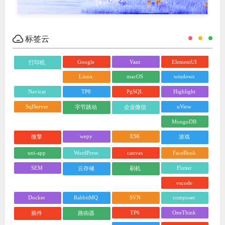
标签云
Google
Vant
ElementUI
打印机
Linux
macOS
windows
Navicat
TP8
PgSQL
Highlight
SqlServer
uView
字节跳动
企业微信
MongoDB
wepy
ES6
微擎
游戏
uni-app
WordPress
canvas
FaceBook
SEM
Flutter
云存储
刷机
vscode
Docker
RabbitMQ
SVN
composer
TP6
OneThink
插件
路由器