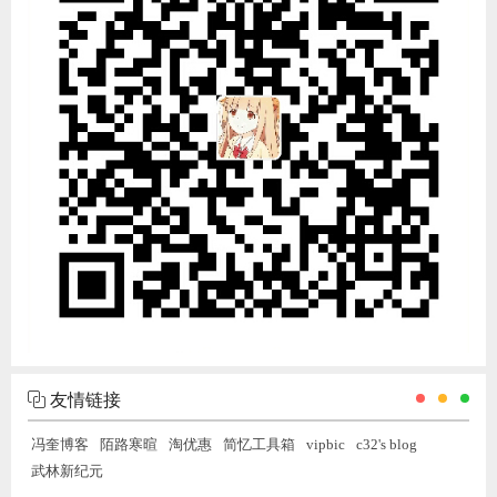
友情链接
冯奎博客
陌路寒暄
淘优惠
简忆工具箱
vipbic
c32's blog
武林新纪元