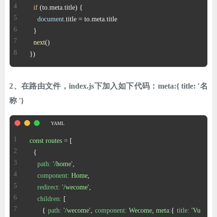
if
 (to.
meta
.
title
ChatGPT
document
.
title
 = to.
meta
.
title
next
登录
})
2、在路由文件，index.js下加入如下代码：meta:{ title: '名
称 '}
const
routes
=
path:
'/home'
component:
Home
redirect:
'/wecome'
children:
      { 
path:
'/wecome'
, 
component:
Wecome
, 
meta:
{ 
title:
'Vu