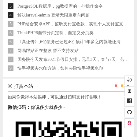
3
PostgreSQL数据库，pg数据库的一些操作命令
4
解决laravel-admin 登录无限重定向问题
5
PHP结合安卓APP，监听支付宝收款，实现个人支付宝支付接口
6
ThinkPHP6自带分页定制，自定义分页类
6
《真还传》,6亿债务已还超4亿 预计1年多之内就能还清
7
网易跟贴正在整改 暂不支持发贴
8
国务院今天发布2021节假日安排，元旦3天，春节7天，劳动节5天
9
快手视频去水印方法，如何去除快手视频水印
打赏本站
如果你觉得本站很棒，可以通过扫码支付打赏哦！
微信扫码：
你说多少就多少~