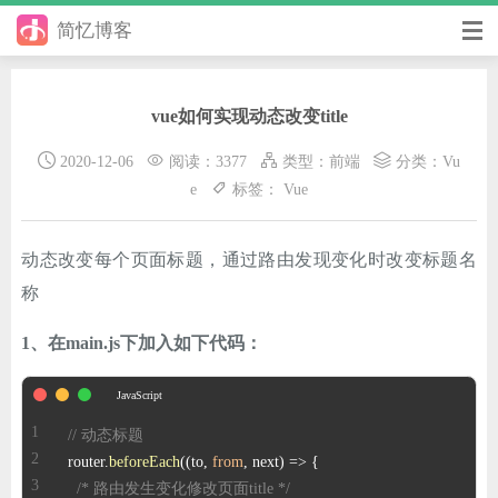
简忆博客
首页
vue如何实现动态改变title
前端
2020-12-06
阅读：3377
类型：
前端
分类：
Vu
后端
e
标签：
Vue
手册
动态改变每个页面标题，通过路由发现变化时改变标题名
日记
称
其它
1、在main.js下加入如下代码：
在线工具
优秀个人博客
// 动态标题
router.
beforeEach
(
(
to, 
from
, next
) =>
省钱帮
/* 路由发生变化修改页面title */