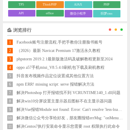
TP5
ThinkPHP
AJAX
PHP
API
office
微信小程序
织梦cms
浏览排行
1
Facebook账号注册流程,手把手教你注册脸书账号
2
（2026）最新 Navicat Premium 17激活永久教程
3
phpstorm 2019.2.1最新版激活码及破解教程更新至2024
4
oppo a57手机miui_V8.5.4.0刷机包下载及刷机教程
5
抖音发布视频作品定位设置成其他位置方法
6
npm ERR! missing script: serve 报错解决方法
7
解决Photoshop 打开报错找不到 VCRUNTIME140_1.dll问题
8
解决win10分屏设置主显示器后图标不在主显示器问题
9
解决Vue报错Module not found: Error: Can't resolve 'less-loader' in 'C:\Users\Hm\Desktop\vue\vue_shop'问题
10
解决微信公众号分享给好友，朋友圈报错errMsg: "onMenuShareAppMessage:fail, the permission value is offline verifying"
11
解决Centos7执行安装命令显示您需要 root 权限执行此命令