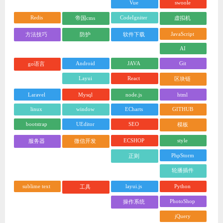
Vue
swoole
Redis
CodeIgniter
帝国cms
虚拟机
JavaScript
方法技巧
防护
软件下载
AI
Android
JAVA
Git
go语言
Layui
React
区块链
Laravel
Mysql
node.js
html
linux
window
ECharts
GITHUB
bootstrap
UEditor
SEO
模板
ECSHOP
style
服务器
微信开发
PhpStorm
正则
轮播插件
sublime text
layui.js
Python
工具
PhotoShop
操作系统
jQuery