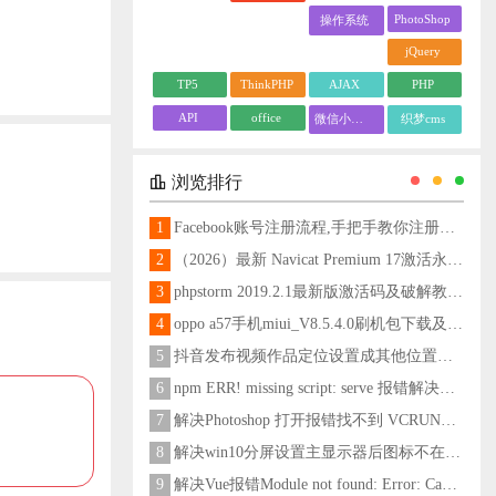
PhotoShop
操作系统
jQuery
TP5
ThinkPHP
AJAX
PHP
API
office
微信小程序
织梦cms
浏览排行
1
Facebook账号注册流程,手把手教你注册脸书账号
2
（2026）最新 Navicat Premium 17激活永久教程
3
phpstorm 2019.2.1最新版激活码及破解教程更新至2024
4
oppo a57手机miui_V8.5.4.0刷机包下载及刷机教程
5
抖音发布视频作品定位设置成其他位置方法
6
npm ERR! missing script: serve 报错解决方法
7
解决Photoshop 打开报错找不到 VCRUNTIME140_1.dll问题
8
解决win10分屏设置主显示器后图标不在主显示器问题
9
解决Vue报错Module not found: Error: Can't resolve 'less-loader' in 'C:\Users\Hm\Desktop\vue\vue_shop'问题