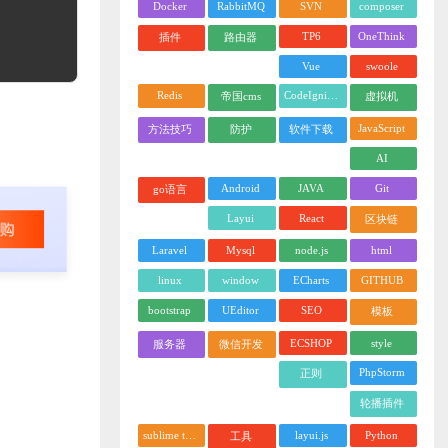
Docker
RabbitMQ
SVN
composer
TP6
OneThink
插件
路由器
Vue
swoole
Redis
CodeIgniter
帝国cms
虚拟机
JavaScript
方法技巧
防护
软件下载
AI
Android
JAVA
Git
go语言
Layui
React
区块链
Laravel
Mysql
node.js
html
linux
window
ECharts
GITHUB
bootstrap
UEditor
SEO
模板
ECSHOP
style
服务器
微信开发
PhpStorm
正则
轮播插件
sublime text
layui.js
Python
工具