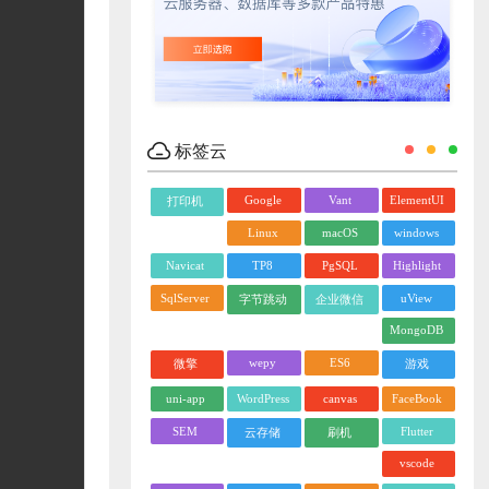
标签云
Google
Vant
ElementUI
打印机
Linux
macOS
windows
Navicat
TP8
PgSQL
Highlight
SqlServer
uView
字节跳动
企业微信
MongoDB
wepy
ES6
微擎
游戏
uni-app
WordPress
canvas
FaceBook
SEM
Flutter
云存储
刷机
vscode