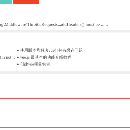
Middleware\ThrottleRequests::addHeaders() must be ......
● 使用版本号解决vue打包有缓存问题
● 解决vue路由跳转报错ERROR Navigating to current location ("/login") is not allowed
● vue.js 最基本的功能介绍教程
● 创建vue项目实例