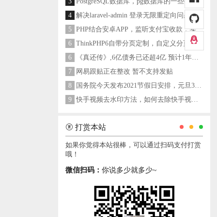
3
PostgreSQL数据库，pg数据库的一些操作命令
4
解决laravel-admin 登录无限重定向问题
5
PHP结合安卓APP，监听支付宝收款，实现个人支付宝支付接口
6
ThinkPHP6自带分页定制，自定义分页类
6
《真还传》,6亿债务已还超4亿 预计1年多之内就能还清
7
网易跟贴正在整改 暂不支持发贴
8
国务院今天发布2021节假日安排，元旦3天，春节7天，劳动节5天
9
快手视频去水印方法，如何去除快手视频水印
打赏本站
如果你觉得本站很棒，可以通过扫码支付打赏
哦！
微信扫码：
你说多少就多少~