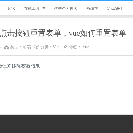
其它
在线工具
优秀个人博客
省钱帮
ChatGPT
简忆工具箱
何实现点击按钮重置表单，vue如何重置表单
领优惠券
5
类型：
前端
分类：
Vue
标签：
Vue
违禁词查询
JS加密
为初始值并移除校验结果
HTML颜色代码表