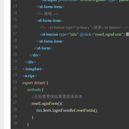
</
el-form-item
>
<!-- 按钮 -->
<
el-form-item
>
<!-- <el-button type="primary">登录</el-button> -->
<
el-button
type
=
"info"
 @
click
=
"resetLoginForm"
>
</
el-form-item
>
</
el-form
>
</
div
>
</
div
>
</
template
>
<
script
>
export
default
methods
//点击重置按钮重置登录表单
resetLoginForm
(
this
.
$refs
.
loginFormRef
.
resetFields