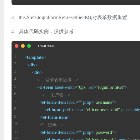
3、this.$refs.loginFormRef.resetFields();对表单数据重置
4、具体代码实例，仅供参考
<
template
>
<
div
>
<
div
>
<!-- 登录表单区域 -->
<
el-form
label-width
=
"0px"
ref
=
"loginFormRef"
>
<!-- 用户名 -->
<
el-form-item
label
=
""
prop
=
"username"
>
<
el-input
prefix-icon
=
"el-icon-user-solid"
placeholde
</
el-form-item
>
<!-- 密码 -->
<
el-form-item
label
=
""
prop
=
"password"
>
<
el-input
prefix-icon
=
"el-icon-s-goods"
type
=
"passw