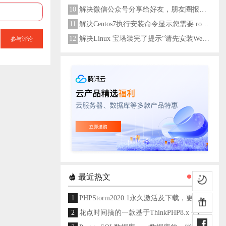
10
解决微信公众号分享给好友，朋友圈报错errMsg: "onMenuShareAppMessage:fail, the permission value is offline verifying"
11
解决Centos7执行安装命令显示您需要 root 权限执行此命令
参与评论
12
解决Linux 宝塔装完了提示“请先安装Web服务器！”
最近热文
1
PHPStorm2020.1永久激活及下载，更新至2024
2
花点时间搞的一款基于ThinkPHP8.x + Layui架构开发的通用后台管理系统