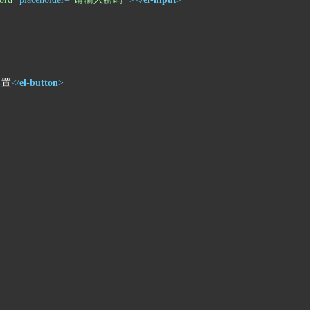
重置
</
el-button
>