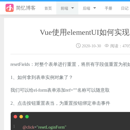
简忆博客
首页
前端
后端
手册
日记
jQuery
PHP
Vue使用elementUI如
JavaScript
ThinkPHP8
2020-10-30
阅读：470
Style
ThinkPHP6
Flutter
ThinkPHP5
resetFields：对整个表单进行重置，将所有字段值重置
Vue
ThinkPHP
1、如何拿到表单实例对象了？
uni-app
Laravel
我们可以给el-form表单添加ref=””名称可以随意取
游戏开发
Python
2、点击按钮重置表当，为重置按钮绑定单击事件
React
微信小程序
服务器
@click
=
"resetLoginForm"