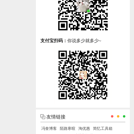
支付宝扫码：
你说多少就多少~
友情链接
冯奎博客
陌路寒暄
淘优惠
简忆工具箱