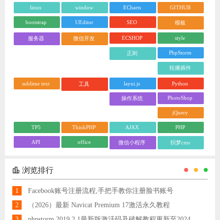
linux
window
ECharts
GITHUB
bootstrap
UEditor
SEO
模板
ECSHOP
style
服务器
微信开发
PhpStorm
正则
轮播插件
sublime text
layui.js
Python
工具
PhotoShop
操作系统
jQuery
TP5
ThinkPHP
AJAX
PHP
API
office
微信小程序
织梦cms
浏览排行
1
Facebook账号注册流程,手把手教你注册脸书账号
2
（2026）最新 Navicat Premium 17激活永久教程
3
phpstorm 2019.2.1最新版激活码及破解教程更新至2024