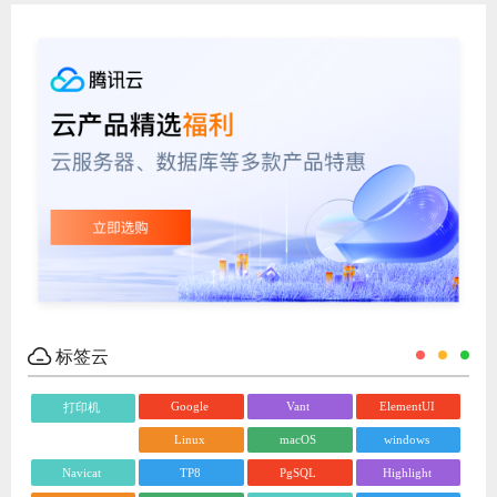
标签云
Google
Vant
ElementUI
打印机
Linux
macOS
windows
Navicat
TP8
PgSQL
Highlight