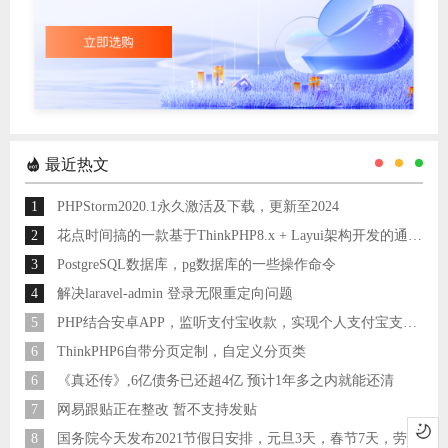
最近热文
1
PHPStorm2020.1永久激活及下载，更新至2024
2
花点时间搞的一款基于ThinkPHP8.x + Layui架构开发的通用后台管理系统
3
PostgreSQL数据库，pg数据库的一些操作命令
4
解决laravel-admin 登录无限重定向问题
5
PHP结合安卓APP，监听支付宝收款，实现个人支付宝支付接口
6
ThinkPHP6自带分页定制，自定义分页类
6
《真还传》,6亿债务已还超4亿 预计1年多之内就能还清
7
网易跟贴正在整改 暂不支持发贴
8
国务院今天发布2021节假日安排，元旦3天，春节7天，劳动节5天