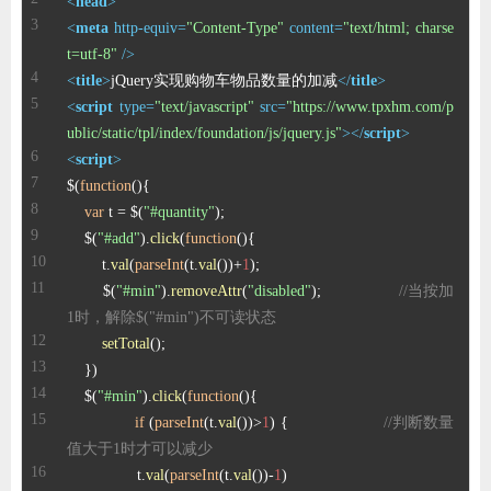
<
head
>
ChatGPT
<
meta
http-equiv
=
"Content-Type"
content
=
"text/html; charse
t=utf-8"
 />
<
title
>
jQuery实现购物车物品数量的加减
</
title
>
<
script
type
=
"text/javascript"
src
=
"https://www.tpxhm.com/p
登录
ublic/static/tpl/index/foundation/js/jquery.js"
>
</
script
>
<
script
>
$(
function
(
var
 t = $(
"#quantity"
    $(
"#add"
).
click
(
function
(
        t.
val
(
parseInt
(t.
val
())+
1
        $(
"#min"
).
removeAttr
(
"disabled"
);                 
//当按加
1时，解除$("#min")不可读状态    
setTotal
    $(
"#min"
).
click
(
function
(
if
 (
parseInt
(t.
val
())>
1
) {                     
//判断数量
值大于1时才可以减少    
                t.
val
(
parseInt
(t.
val
())-
1