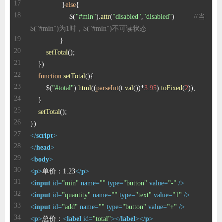
                }
else
                $(
"#min"
).
attr
(
"disabled"
,
"disabled"
)        
//当
$("#min")为1时，$("#min")不可读状态    
setTotal
function
setTotal
(
        $(
"#total"
).
html
((
parseInt
(t.
val
())*
3.95
).
toFixed
(
2
setTotal
</
script
>
</
head
>
<
body
>
<
p
>
单价：1.23
</
p
>
<
input
id
=
"min"
name
=
""
type
=
"button"
value
=
"-"
 />
<
input
id
=
"quantity"
name
=
""
type
=
"text"
value
=
"1"
 />
<
input
id
=
"add"
name
=
""
type
=
"button"
value
=
"+"
 />
<
p
>
总价：
<
label
id
=
"total"
>
</
label
>
</
p
>