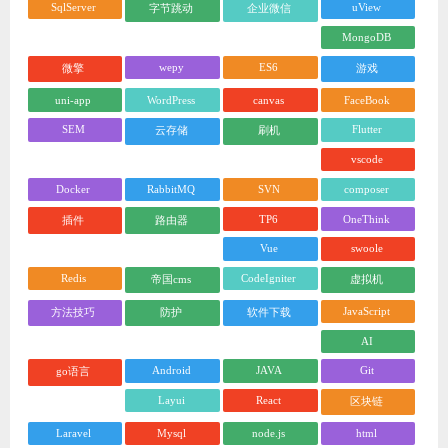
SqlServer
uView
字节跳动
企业微信
MongoDB
wepy
ES6
微擎
游戏
uni-app
WordPress
canvas
FaceBook
SEM
Flutter
云存储
刷机
vscode
Docker
RabbitMQ
SVN
composer
TP6
OneThink
插件
路由器
Vue
swoole
Redis
CodeIgniter
帝国cms
虚拟机
JavaScript
方法技巧
防护
软件下载
AI
Android
JAVA
Git
go语言
Layui
React
区块链
Laravel
Mysql
node.js
html