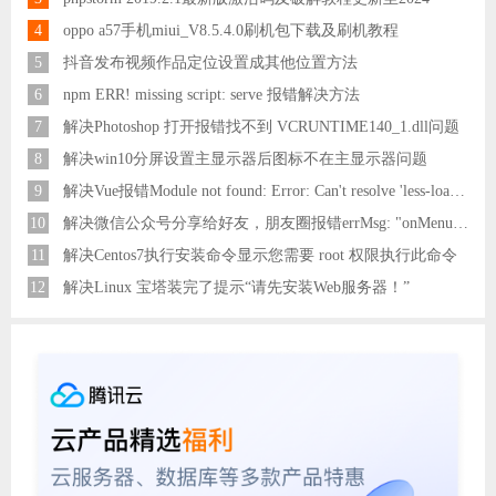
4
oppo a57手机miui_V8.5.4.0刷机包下载及刷机教程
5
抖音发布视频作品定位设置成其他位置方法
6
npm ERR! missing script: serve 报错解决方法
7
解决Photoshop 打开报错找不到 VCRUNTIME140_1.dll问题
8
解决win10分屏设置主显示器后图标不在主显示器问题
9
解决Vue报错Module not found: Error: Can't resolve 'less-loader' in 'C:\Users\Hm\Desktop\vue\vue_shop'问题
10
解决微信公众号分享给好友，朋友圈报错errMsg: "onMenuShareAppMessage:fail, the permission value is offline verifying"
11
解决Centos7执行安装命令显示您需要 root 权限执行此命令
12
解决Linux 宝塔装完了提示“请先安装Web服务器！”