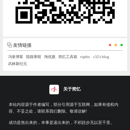
友情链接
冯奎博客
陌路寒暄
淘优惠
简忆工具箱
vipbic
c32's blog
武林新纪元
关于简忆
本站内容源于作者编写，部分引用源于互联网，如果有侵权内
容、不妥之处，请联系我们删除。敬请谅解!
成功是熬出来的，本事是逼出来的，不积跬步无以至千里。