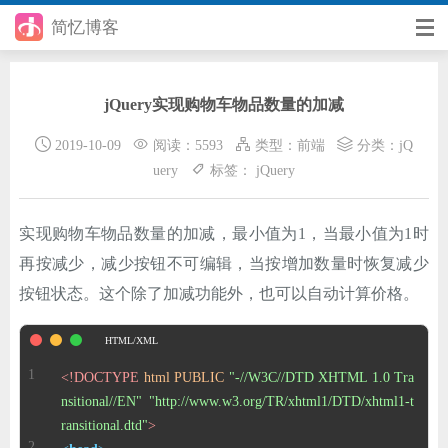
简忆博客
首页
jQuery实现购物车物品数量的加减
前端
2019-10-09
阅读：5593
类型：
前端
分类：
jQ
后端
uery
标签：
jQuery
手册
实现购物车物品数量的加减，最小值为1，当最小值为1时
日记
再按减少，减少按钮不可编辑，当按增加数量时恢复减少
其它
按钮状态。这个除了加减功能外，也可以自动计算价格。
在线工具
<!DOCTYPE 
html
PUBLIC
"-//W3C//DTD XHTML 1.0 Tra
优秀个人博客
nsitional//EN"
"http://www.w3.org/TR/xhtml1/DTD/xhtml1-t
省钱帮
ransitional.dtd"
>