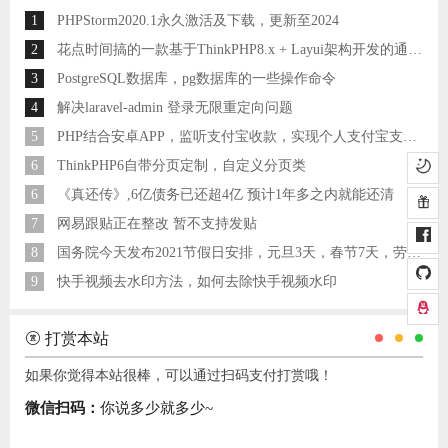
1
PHPStorm2020.1永久激活及下载，更新至2024
2
花点时间搞的一款基于ThinkPHP8.x + Layui架构开发的通用后台管理系统
3
PostgreSQL数据库，pg数据库的一些操作命令
4
解决laravel-admin 登录无限重定向问题
5
PHP结合安卓APP，监听支付宝收款，实现个人支付宝支付接口
6
ThinkPHP6自带分页定制，自定义分页类
6
《真还传》,6亿债务已还超4亿 预计1年多之内就能还清
7
网易跟贴正在整改 暂不支持发贴
8
国务院今天发布2021节假日安排，元旦3天，春节7天，劳动节5天
9
快手视频去水印方法，如何去除快手视频水印
打赏本站
如果你觉得本站很棒，可以通过扫码支付打赏哦！
微信扫码：
你说多少就多少~