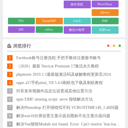
PhotoShop
操作系统
jQuery
TP5
ThinkPHP
AJAX
PHP
API
office
微信小程序
织梦cms
浏览排行
1
Facebook账号注册流程,手把手教你注册脸书账号
2
（2026）最新 Navicat Premium 17激活永久教程
3
phpstorm 2019.2.1最新版激活码及破解教程更新至2024
4
oppo a57手机miui_V8.5.4.0刷机包下载及刷机教程
5
抖音发布视频作品定位设置成其他位置方法
6
npm ERR! missing script: serve 报错解决方法
7
解决Photoshop 打开报错找不到 VCRUNTIME140_1.dll问题
8
解决win10分屏设置主显示器后图标不在主显示器问题
9
解决Vue报错Module not found: Error: Can't resolve 'less-loader' in 'C:\Users\Hm\Desktop\vue\vue_shop'问题