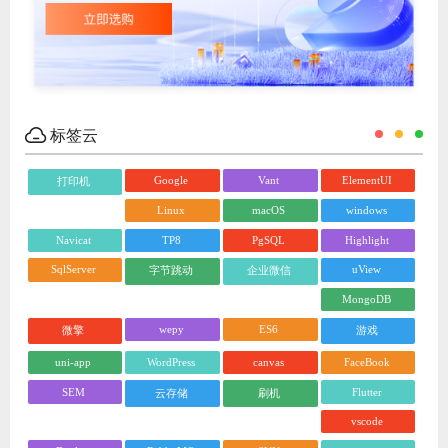
标签云
Google
Vant
ElementUI
打印机
Linux
macOS
windows
Navicat
TP8
PgSQL
Highlight
SqlServer
uView
字节跳动
企业微信
MongoDB
wepy
ES6
微擎
游戏
uni-app
WordPress
canvas
FaceBook
SEM
Flutter
云存储
刷机
vscode