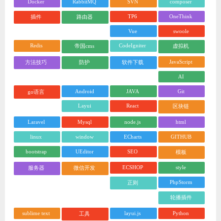
Docker
RabbitMQ
SVN
composer
TP6
OneThink
插件
路由器
Vue
swoole
Redis
CodeIgniter
帝国cms
虚拟机
JavaScript
方法技巧
防护
软件下载
AI
Android
JAVA
Git
go语言
Layui
React
区块链
Laravel
Mysql
node.js
html
linux
window
ECharts
GITHUB
bootstrap
UEditor
SEO
模板
ECSHOP
style
服务器
微信开发
PhpStorm
正则
轮播插件
sublime text
layui.js
Python
工具