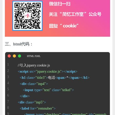
ChatGPT
登录
三、html代码：
<
script
src
=
"jquery.cookie.js"
>
</
script
>
<
h1
class
=
"title3"
>
电话
<
span
>
*
</
span
>
</
h1
>
<
div
class
=
"inp4"
>
<
input
type
=
"text"
class
=
"telkel"
>
</
div
>
<
div
class
=
"inp5"
>
<
label
for
=
"remnuber"
>
<
input
type
=
"checkbox"
class
=
"remnuber"
id
=
"remnub