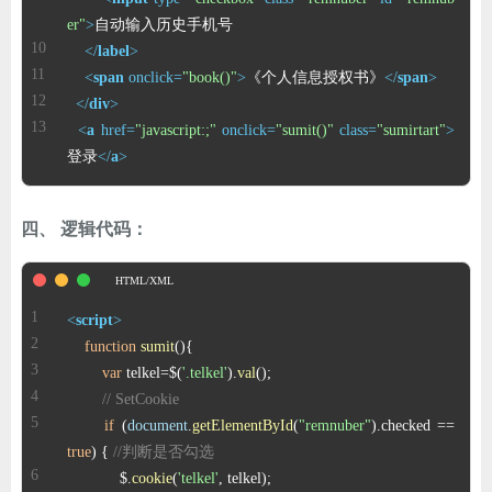
er"
>
</
label
>
<
span
onclick
=
"book()"
>
《个人信息授权书》
</
span
>
</
div
>
<
a
href
=
"javascript:;"
onclick
=
"sumit()"
class
=
"sumirtart"
>
登录
</
a
>
四、 逻辑代码：
<
script
>
function
sumit
(
var
 telkel=$(
'.telkel'
).
val
// SetCookie
if
 (
document
.
getElementById
(
"remnuber"
).
checked
 == 
true
) { 
//判断是否勾选
	    $.
cookie
(
'telkel'