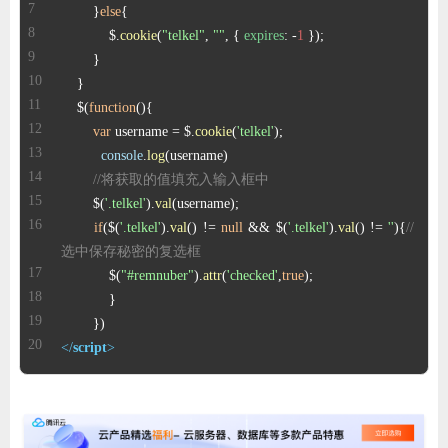
	}
else
	    $.
cookie
(
"telkel"
, 
""
, { 
expires
: -
1
    $(
function
(
var
 username = $.
cookie
(
'telkel'
console
.
log
//将获取的值填充入输入框中
	$(
'.telkel'
).
val
if
($(
'.telkel'
).
val
() != 
null
 && $(
'.telkel'
).
val
() != 
''
){
//
选中保存秘密的复选框
	    $(
"#remnuber"
).
attr
(
'checked'
,
true
</
script
>