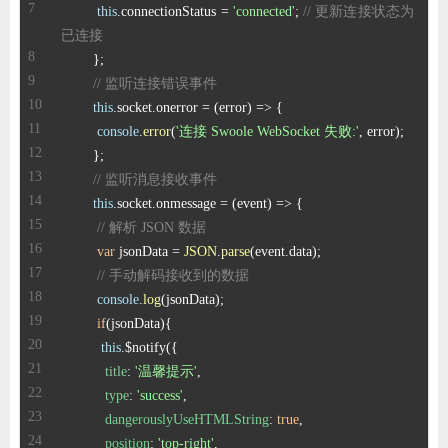
this
.
connectionStatus
 = 
'connected'
; 
// 更新连接状态为
已连接
// 监听连接错误事件
this
.
socket
.
onerror
 = 
(
error
) =>
console
.
error
(
'连接 Swoole WebSocket 失败:'
// 监听消息接收事件
this
.
socket
.
onmessage
 = 
(
event
) =>
// 解析 JSON 数据
var
 jsonData = 
JSON
.
parse
(event.
data
// 手动解码接收到的数据
console
.
log
if
this
title
: 
'温馨提示'
type
: 
'success'
dangerouslyUseHTMLString
: 
true
position
: 
'top-right'