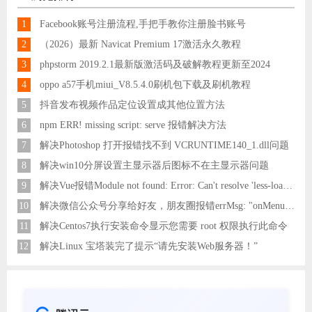
1
Facebook账号注册流程,手把手教你注册脸书账号
2
（2026）最新 Navicat Premium 17激活永久教程
3
phpstorm 2019.2.1最新版激活码及破解教程更新至2024
4
oppo a57手机miui_V8.5.4.0刷机包下载及刷机教程
5
抖音发布视频作品定位设置成其他位置方法
6
npm ERR! missing script: serve 报错解决方法
7
解决Photoshop 打开报错找不到 VCRUNTIME140_1.dll问题
8
解决win10分屏设置主显示器后图标不在主显示器问题
9
解决Vue报错Module not found: Error: Can't resolve 'less-loader' in 'C:\Users\Hm\Desktop\vue\vue_shop'问题
10
解决微信公众号分享给好友，朋友圈报错errMsg: "onMenuShareAppMessage:fail, the permission value is offline verifying"
11
解决Centos7执行安装命令显示您需要 root 权限执行此命令
12
解决Linux 宝塔装完了提示“请先安装Web服务器！”