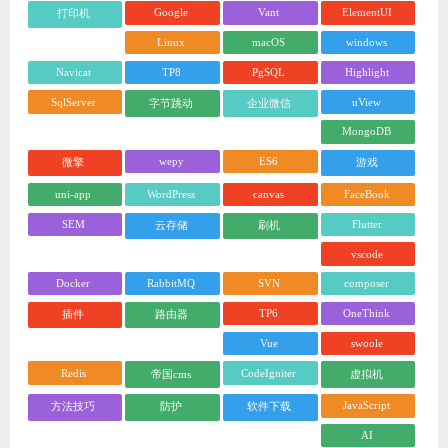
Google
Vant
ElementUI
打印机
Linux
macOS
windows
Navicat
TP8
PgSQL
Highlight
SqlServer
uView
字节跳动
企业微信
MongoDB
wepy
ES6
微擎
游戏
uni-app
WordPress
canvas
FaceBook
SEM
Flutter
云存储
刷机
vscode
Docker
RabbitMQ
SVN
composer
TP6
OneThink
插件
路由器
Vue
swoole
Redis
CodeIgniter
帝国cms
虚拟机
JavaScript
方法技巧
防护
软件下载
AI