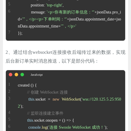
	   position: 
'top-right'
ChatGPT
	   message: 
'<p>你有新的订单信息：“'
+jsonData.pro_i
d+
'”，</p><p>下单时间：“'
+jsonData.appointment_date+jso
nData.appointment_time+
'”，</p>'
登录
});
2、通过结合websocket连接接收后端传过来的数据，实现
后台新订单实时消息推送，以下是部分代码：
// 创建 WebSocket 连接
this
.
socket
 = 
new
WebSocket
(
'wss://120.125.5.25:950
2'
// 监听连接建立事件
this
.
socket
.
onopen
 = 
() =>
console
.
log
(
'连接 Swoole WebSocket 成功！'