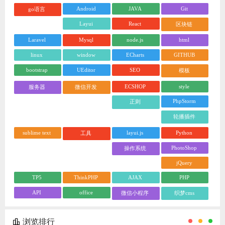
Android
JAVA
Git
go语言
Layui
React
区块链
Laravel
Mysql
node.js
html
linux
window
ECharts
GITHUB
bootstrap
UEditor
SEO
模板
ECSHOP
style
服务器
微信开发
PhpStorm
正则
轮播插件
sublime text
layui.js
Python
工具
PhotoShop
操作系统
jQuery
TP5
ThinkPHP
AJAX
PHP
API
office
微信小程序
织梦cms
浏览排行