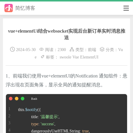
简忆博客
首页
vue+elementUi结合websocket实现后台新订单实时消息推
前端
送
后端
2024-05-30
阅读：2300
类型：
前端
分类：
Vu
e
标签：
swoole
Vue
ElementUI
手册
日记
1、前端我们使用vue+elementUI的Notification 通知组件：悬
浮出现在页面角落，显示全局的通知提醒消息。
其它
在线工具
this.
$notify
优秀个人博客
	   title: 
'温馨提示'
type
: 
'success'
省钱帮
	   dangerouslyUseHTMLString: 
true