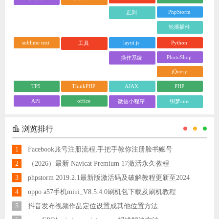
PhpStorm
正则
轮播插件
sublime text
layui.js
Python
工具
PhotoShop
操作系统
jQuery
TP5
ThinkPHP
AJAX
PHP
API
office
微信小程序
织梦cms
浏览排行
1
Facebook账号注册流程,手把手教你注册脸书账号
2
（2026）最新 Navicat Premium 17激活永久教程
3
phpstorm 2019.2.1最新版激活码及破解教程更新至2024
4
oppo a57手机miui_V8.5.4.0刷机包下载及刷机教程
5
抖音发布视频作品定位设置成其他位置方法