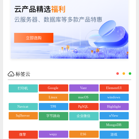
标签云
Google
Vant
ElementUI
打印机
Linux
macOS
windows
Navicat
TP8
PgSQL
Highlight
SqlServer
uView
字节跳动
企业微信
MongoDB
wepy
ES6
微擎
游戏