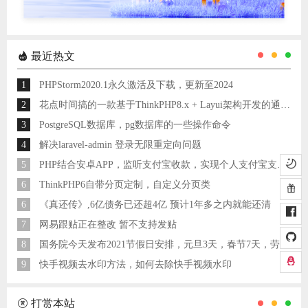
最近热文
1
PHPStorm2020.1永久激活及下载，更新至2024
2
花点时间搞的一款基于ThinkPHP8.x + Layui架构开发的通用后台管理系统
3
PostgreSQL数据库，pg数据库的一些操作命令
4
解决laravel-admin 登录无限重定向问题
5
PHP结合安卓APP，监听支付宝收款，实现个人支付宝支付接口
6
ThinkPHP6自带分页定制，自定义分页类
6
《真还传》,6亿债务已还超4亿 预计1年多之内就能还清
7
网易跟贴正在整改 暂不支持发贴
8
国务院今天发布2021节假日安排，元旦3天，春节7天，劳动节5天
9
快手视频去水印方法，如何去除快手视频水印
打赏本站