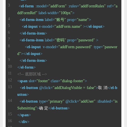
ChatGPT
<
el-form
:model
=
"addForm"
:rules
=
"addFormRules"
ref
=
"a
ddFormRef"
label-width
=
"100px"
>
<
el-form-item
label
=
"账号"
prop
=
"name"
>
<
el-input
v-model
=
"addForm.name"
 >
</
el-input
>
登录
</
el-form-item
>
<
el-form-item
label
=
"密码"
prop
=
"password"
 >
<
el-input
v-model
=
"addForm.password"
type
=
"passwor
d"
>
</
el-input
>
</
el-form-item
>
</
el-form
>
<!-- 底部区域 -->
<
span
slot
=
"footer"
class
=
"dialog-footer"
>
<
el-button
 @
click
=
"addDialogVisible = false"
>
取 消
</
el-b
utton
>
<
el-button
type
=
"primary"
 @
click
=
"addUser"
:disabled
=
"is
Submitting"
>
确 定
</
el-button
>
</
span
>
</
div
>