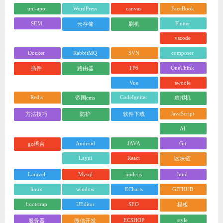
uni-app
WordPress
canvas
FaceBook
SEM
Flutter
云存储
刷机
vscode
Docker
RabbitMQ
SVN
composer
TP6
OneThink
插件
路由器
Vue
swoole
Redis
CodeIgniter
帝国cms
虚拟机
JavaScript
方法技巧
防护
软件下载
AI
Android
JAVA
Git
go语言
Layui
React
区块链
Laravel
Mysql
node.js
html
linux
window
ECharts
GITHUB
bootstrap
UEditor
SEO
模板
ECSHOP
style
服务器
微信开发