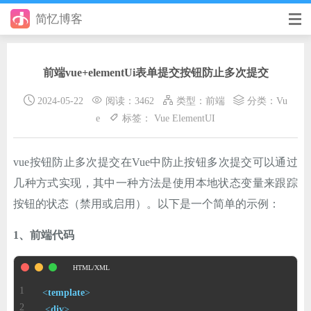
简忆博客
首页
前端vue+elementUi表单提交按钮防止多次提交
前端
2024-05-22
阅读：3462
类型：
前端
分类：
Vu
后端
e
标签：
Vue
ElementUI
手册
vue按钮防止多次提交在Vue中防止按钮多次提交可以通过
日记
几种方式实现，其中一种方法是使用本地状态变量来跟踪
其它
按钮的状态（禁用或启用）。以下是一个简单的示例：
在线工具
1、前端代码
优秀个人博客
省钱帮
<
template
>
<
div
>