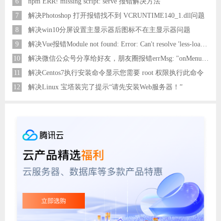
6
npm ERR! missing script: serve 报错解决方法
7
解决Photoshop 打开报错找不到 VCRUNTIME140_1.dll问题
8
解决win10分屏设置主显示器后图标不在主显示器问题
9
解决Vue报错Module not found: Error: Can't resolve 'less-loader' in 'C:\Users\Hm\Desktop\vue\vue_shop'问题
10
解决微信公众号分享给好友，朋友圈报错errMsg: "onMenuShareAppMessage:fail, the permission value is offline verifying"
11
解决Centos7执行安装命令显示您需要 root 权限执行此命令
12
解决Linux 宝塔装完了提示“请先安装Web服务器！”