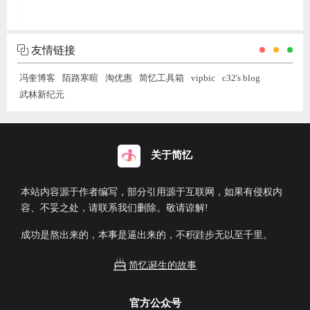
友情链接
冯奎博客
陌路寒暄
淘优惠
简忆工具箱
vipbic
c32's blog
武林新纪元
关于简忆
本站内容源于作者编写，部分引用源于互联网，如果有侵权内
容、不妥之处，请联系我们删除。敬请谅解!
成功是熬出来的，本事是逼出来的，不积跬步无以至千里。
简忆诞生的故事
官方公众号