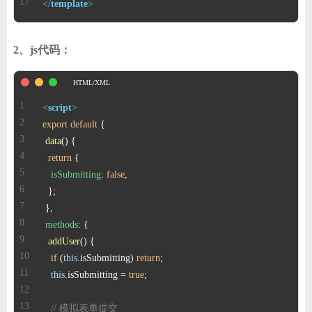
</
template
>
2、js代码：
<
script
>
export
default
data
(
return
isSubmitting
: 
false
methods
addUser
(
if
 (
this
.
isSubmitting
) 
return
this
.
isSubmitting
 = 
true
// 模拟表单提交