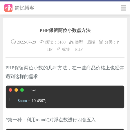
简忆博客
首页
PHP保留两位小数点方法
前端
2022-07-29
阅读：3180
类型：
后端
分类：
P
后端
HP
标签：
PHP
手册
PHP保留两位小数的几种方法，在一些商品价格上也经常
日记
遇到这样的需求
其它
在线工具
$num
 = 10.4567; 
优秀个人博客
//第一种：利用round()对浮点数进行四舍五入
省钱帮