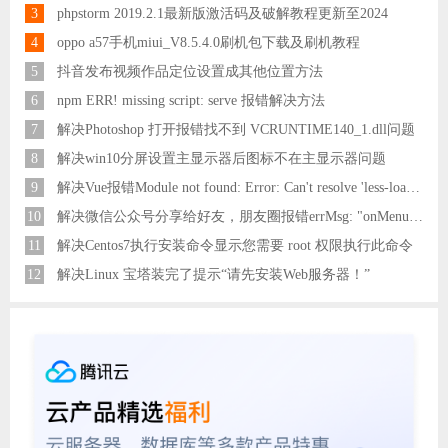
3
phpstorm 2019.2.1最新版激活码及破解教程更新至2024
4
oppo a57手机miui_V8.5.4.0刷机包下载及刷机教程
5
抖音发布视频作品定位设置成其他位置方法
6
npm ERR! missing script: serve 报错解决方法
7
解决Photoshop 打开报错找不到 VCRUNTIME140_1.dll问题
8
解决win10分屏设置主显示器后图标不在主显示器问题
9
解决Vue报错Module not found: Error: Can't resolve 'less-loader' in 'C:\Users\Hm\Desktop\vue\vue_shop'问题
10
解决微信公众号分享给好友，朋友圈报错errMsg: "onMenuShareAppMessage:fail, the permission value is offline verifying"
11
解决Centos7执行安装命令显示您需要 root 权限执行此命令
12
解决Linux 宝塔装完了提示“请先安装Web服务器！”