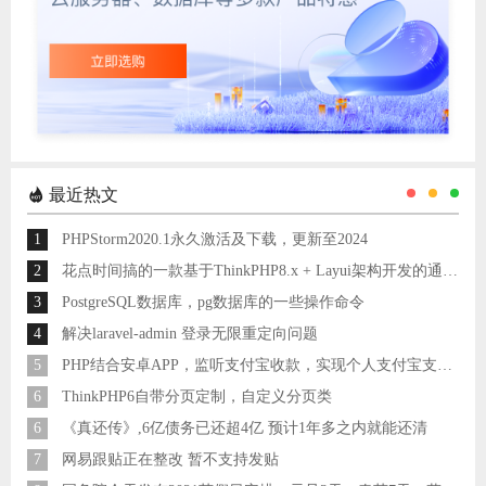
最近热文
1
PHPStorm2020.1永久激活及下载，更新至2024
2
花点时间搞的一款基于ThinkPHP8.x + Layui架构开发的通用后台管理系统
3
PostgreSQL数据库，pg数据库的一些操作命令
4
解决laravel-admin 登录无限重定向问题
5
PHP结合安卓APP，监听支付宝收款，实现个人支付宝支付接口
6
ThinkPHP6自带分页定制，自定义分页类
6
《真还传》,6亿债务已还超4亿 预计1年多之内就能还清
7
网易跟贴正在整改 暂不支持发贴