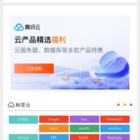
标签云
Google
Vant
ElementUI
打印机
Linux
macOS
windows
Navicat
TP8
PgSQL
Highlight