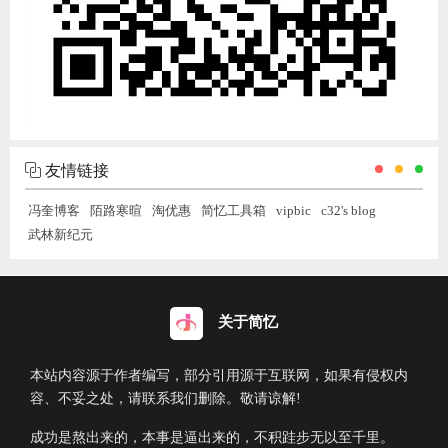
友情链接
冯奎博客
陌路寒暄
淘优惠
简忆工具箱
vipbic
c32's blog
武林新纪元
关于简忆
本站内容源于作者编写，部分引用源于互联网，如果有侵权内
容、不妥之处，请联系我们删除。敬请谅解!
成功是熬出来的，本事是逼出来的，不积跬步无以至千里。