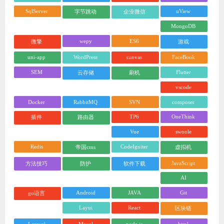
SqlServer
uView
字节跳动
企业微信
MongoDB
wepy
ES6
微擎
游戏
uni-app
WordPress
canvas
FaceBook
SEM
Flutter
云存储
刷机
vscode
Docker
RabbitMQ
SVN
composer
TP6
OneThink
插件
路由器
Vue
swoole
Redis
CodeIgniter
帝国cms
虚拟机
JavaScript
方法技巧
防护
软件下载
AI
Android
JAVA
Git
go语言
Layui
React
区块链
Laravel
Mysql
node.js
html