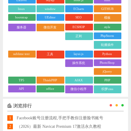
linux
window
ECharts
GITHUB
bootstrap
UEditor
SEO
模板
ECSHOP
style
服务器
微信开发
PhpStorm
正则
轮播插件
sublime text
layui.js
Python
工具
PhotoShop
操作系统
jQuery
TP5
ThinkPHP
AJAX
PHP
API
office
微信小程序
织梦cms
浏览排行
1
Facebook账号注册流程,手把手教你注册脸书账号
2
（2026）最新 Navicat Premium 17激活永久教程