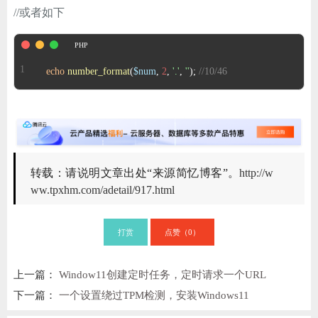
//或者如下
echo
number_format
(
$num
, 
2
, 
'.'
, 
''
); 
//10/46
转载：请说明文章出处“来源简忆博客”。
http://w
ww.tpxhm.com/adetail/917.html
打赏
点赞（
）
0
上一篇：
Window11创建定时任务，定时请求一个URL
下一篇：
一个设置绕过TPM检测，安装Windows11