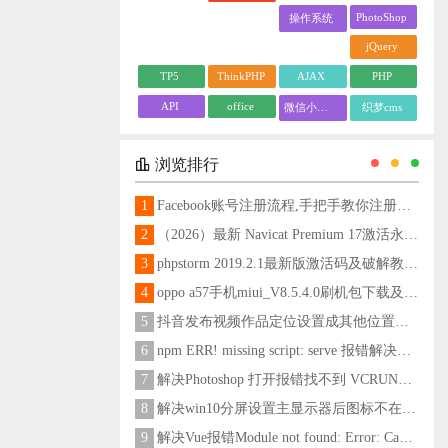
PhotoShop
操作系统
jQuery
TP5
ThinkPHP
AJAX
PHP
API
office
微信小程序
织梦cms
浏览排行
1
Facebook账号注册流程,手把手教你注册脸书账号
2
（2026）最新 Navicat Premium 17激活永久教程
3
phpstorm 2019.2.1最新版激活码及破解教程更新至2024
4
oppo a57手机miui_V8.5.4.0刷机包下载及刷机教程
5
抖音发布视频作品定位设置成其他位置方法
6
npm ERR! missing script: serve 报错解决方法
7
解决Photoshop 打开报错找不到 VCRUNTIME140_1.dll问题
8
解决win10分屏设置主显示器后图标不在主显示器问题
9
解决Vue报错Module not found: Error: Can't resolve 'less-loader' in 'C:\Users\Hm\Desktop\vue\vue_shop'问题