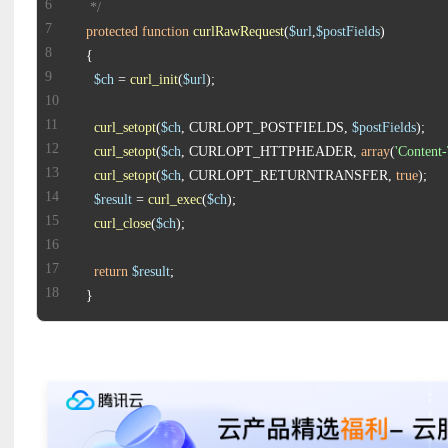
   */
protected
function
curlRawRequest
(
$url
,
$postFields
$ch
 = 
curl_init
(
$url
curl_setopt
(
$ch
, CURLOPT_POSTFIELDS, 
$postFields
curl_setopt
(
$ch
, CURLOPT_HTTPHEADER, 
array
(
'Content-
curl_setopt
(
$ch
, CURLOPT_RETURNTRANSFER, 
true
$result
 = 
curl_exec
(
$ch
curl_close
(
$ch
return
$result
  }