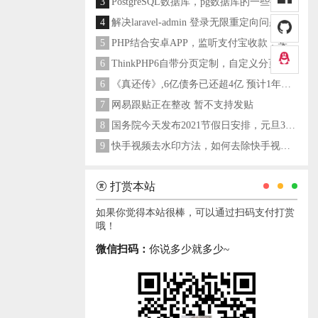
3
PostgreSQL数据库，pg数据库的一些操作命令
4
解决laravel-admin 登录无限重定向问题
5
PHP结合安卓APP，监听支付宝收款，实现个人支付宝支付接口
6
ThinkPHP6自带分页定制，自定义分页类
6
《真还传》,6亿债务已还超4亿 预计1年多之内就能还清
7
网易跟贴正在整改 暂不支持发贴
8
国务院今天发布2021节假日安排，元旦3天，春节7天，劳动节5天
9
快手视频去水印方法，如何去除快手视频水印
打赏本站
如果你觉得本站很棒，可以通过扫码支付打赏
哦！
微信扫码：
你说多少就多少~