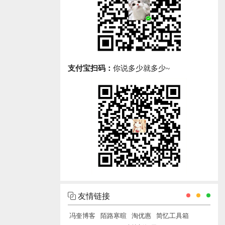
支付宝扫码：
你说多少就多少~
友情链接
冯奎博客
陌路寒暄
淘优惠
简忆工具箱