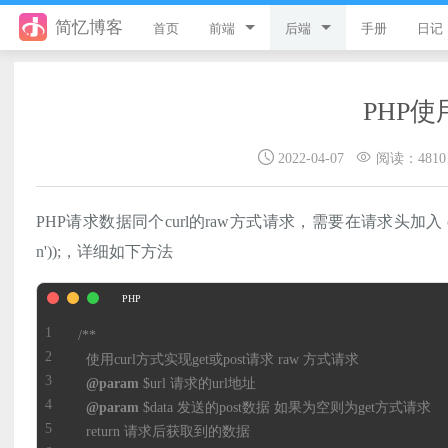
简忆博客
首页
前端
后端
手册
日记
jQuery
PHP
PHP使
JavaScript
ThinkPHP8
2022-04-07
阅读：4810
Style
ThinkPHP6
Flutter
ThinkPHP5
PHP请求数据同个curl的raw方式请求，需要在请求头加入 curl_setopt($c
Vue
ThinkPHP
n'));，详细如下方法
uni-app
Laravel
游戏开发
Python
@param
React
微信小程序
@param
服务器