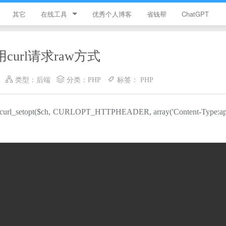
其它
在线工具
优秀个人博客
省钱帮
ChatGPT
简忆工具箱
用curl请求raw方式
领优惠券
类型：
后端
分类：
PHP
标签：
PHP
违禁词查询
JS加密
h, CURLOPT_HTTPHEADER, array('Content-Type:applic
HTML颜色代码表