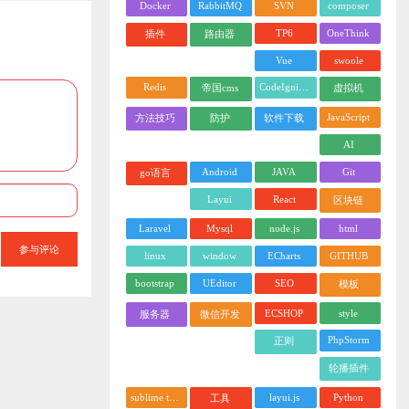
Docker
RabbitMQ
SVN
composer
TP6
OneThink
插件
路由器
Vue
swoole
Redis
CodeIgniter
帝国cms
虚拟机
JavaScript
方法技巧
防护
软件下载
AI
Android
JAVA
Git
go语言
Layui
React
区块链
Laravel
Mysql
node.js
html
参与评论
linux
window
ECharts
GITHUB
bootstrap
UEditor
SEO
模板
ECSHOP
style
服务器
微信开发
PhpStorm
正则
轮播插件
sublime text
layui.js
Python
工具