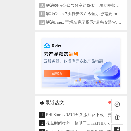
10
解决微信公众号分享给好友，朋友圈报错errMsg: "onMenuShareAppMessage:fail, the permission value is offline verifying"
11
解决Centos7执行安装命令显示您需要 root 权限执行此命令
12
解决Linux 宝塔装完了提示“请先安装Web服务器！”
最近热文
1
PHPStorm2020.1永久激活及下载，更新至2024
2
花点时间搞的一款基于ThinkPHP8.x + Layui架构开发的通用后台管理系统