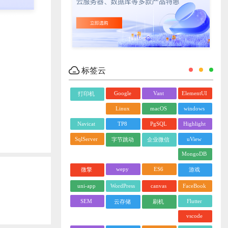
标签云
Google
Vant
ElementUI
打印机
Linux
macOS
windows
Navicat
TP8
PgSQL
Highlight
SqlServer
uView
字节跳动
企业微信
MongoDB
wepy
ES6
微擎
游戏
uni-app
WordPress
canvas
FaceBook
SEM
Flutter
云存储
刷机
vscode