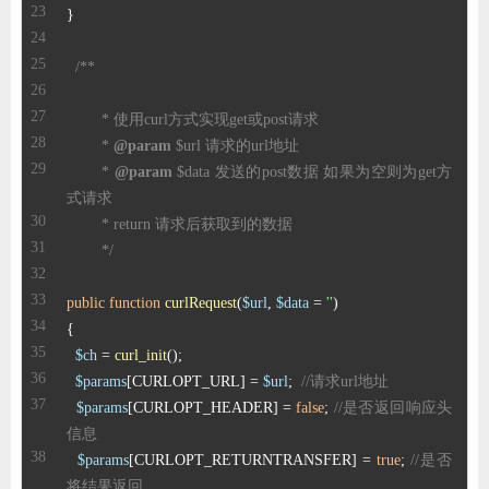
	* 
@param
	* 
@param
 $data 发送的post数据 如果为空则为get方
	*/
public
function
curlRequest
(
$url
, 
$data
 = 
''
$ch
 = 
curl_init
$params
[CURLOPT_URL] = 
$url
;  
//请求url地址
$params
[CURLOPT_HEADER] = 
false
; 
//是否返回响应头
信息
$params
[CURLOPT_RETURNTRANSFER] = 
true
; 
//是否
将结果返回