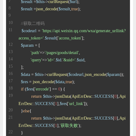
$result
 =
$this
->
curlRequest
(
$url
$result
 =
json_decode
(
$result
,
true
//获取二维码
$codeurl
 = 
'https://api.weixin.qq.com/wxa/generate_urllink?
access_token='
.
$result
[
'access_token'
$param
'path'
=>
'/pages/goods/detail'
'query'
=>
'id='
.
$id
.
'&uid='
.
$uid
$data
 = 
$this
->
curlRequest
(
$codeurl
,
json_encode
(
$param
$res
 = 
json_decode
(
$data
,
true
if
 (
$res
[
'errcode'
] == 
0
return
$this
->
jsonData
(
ApiErrDesc
::
SUCCESS
[
0
],
Api
ErrDesc
::
SUCCESS
[
1
],
$res
[
'url_link'
  }
else
return
$this
->
jsonData
(
ApiErrDesc
::
SUCCESS
[
0
],
Api
ErrDesc
::
SUCCESS
[
1
],
'获取失败'