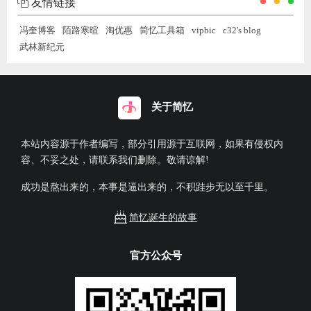
友情链接
冯奎博客
陌路寒暄
淘优惠
简忆工具箱
vipbic
c32's blog
武林新纪元
关于简忆
本站内容源于作者编写，部分引用源于互联网，如果有侵权内
容、不妥之处，请联系我们删除。敬请谅解!
成功是熬出来的，本事是逼出来的，不积跬步无以至千里。
简忆诞生的故事
官方公众号