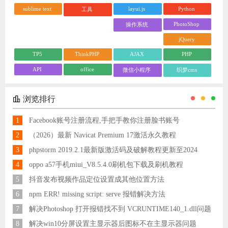
sublime text
layui.js
Python
工具
PhotoShop
操作系统
jQuery
TP5
ThinkPHP
AJAX
PHP
API
office
微信小程序
织梦cms
浏览排行
1
Facebook账号注册流程,手把手教你注册脸书账号
2
（2026）最新 Navicat Premium 17激活永久教程
3
phpstorm 2019.2.1最新版激活码及破解教程更新至2024
4
oppo a57手机miui_V8.5.4.0刷机包下载及刷机教程
5
抖音发布视频作品定位设置成其他位置方法
6
npm ERR! missing script: serve 报错解决方法
7
解决Photoshop 打开报错找不到 VCRUNTIME140_1.dll问题
8
解决win10分屏设置主显示器后图标不在主显示器问题