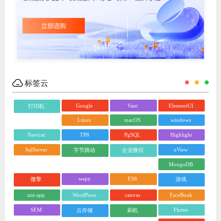
标签云
Google
Vant
ElementUI
打印机
Linux
macOS
windows
Navicat
TP8
PgSQL
Highlight
SqlServer
uView
字节跳动
企业微信
MongoDB
wepy
ES6
微擎
游戏
uni-app
WordPress
canvas
FaceBook
SEM
Flutter
云存储
刷机