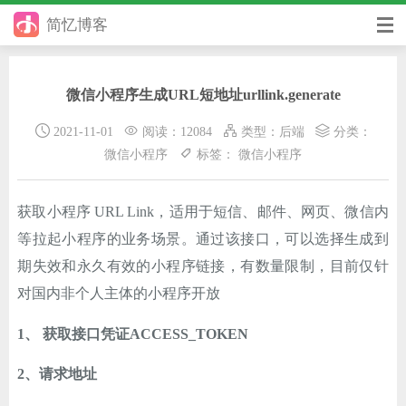
简忆博客
首页
微信小程序生成URL短地址urllink.generate
前端
2021-11-01
阅读：12084
类型：
后端
分类：
后端
微信小程序
标签：
微信小程序
手册
获取小程序 URL Link，适用于短信、邮件、网页、微信内
日记
等拉起小程序的业务场景。通过该接口，可以选择生成到
其它
期失效和永久有效的小程序链接，有数量限制，目前仅针
对国内非个人主体的小程序开放
在线工具
1、 获取接口凭证ACCESS_TOKEN
优秀个人博客
2、请求地址
省钱帮