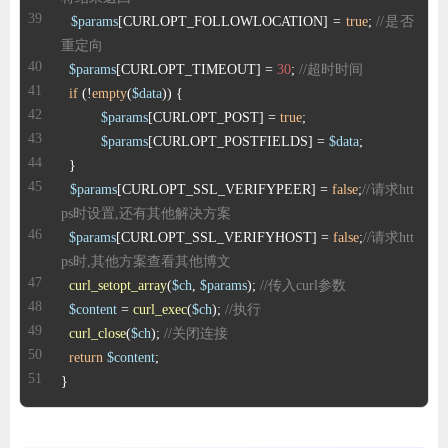
$params
[CURLOPT_FOLLOWLOCATION] = 
true
; 
//是否
重定向
$params
[CURLOPT_TIMEOUT] = 
30
; 
//超时时间
if
 (!
empty
(
$data
$params
[CURLOPT_POST] = 
true
$params
[CURLOPT_POSTFIELDS] = 
$data
$params
[CURLOPT_SSL_VERIFYPEER] = 
false
;
//请求htt
ps时设置,还有其他解决方案
$params
[CURLOPT_SSL_VERIFYHOST] = 
false
;
//请求htt
ps时,其他方案查看其他博文
curl_setopt_array
(
$ch
, 
$params
); 
//传入curl参数
$content
 = 
curl_exec
(
$ch
); 
//执行
curl_close
(
$ch
); 
//关闭连接
return
$content
}