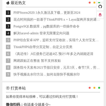
最近热文
1
PHPStorm2020.1永久激活及下载，更新至2024
2
花点时间搞的一款基于ThinkPHP8.x + Layui架构开发的通用后台管理系统
3
PostgreSQL数据库，pg数据库的一些操作命令
4
解决laravel-admin 登录无限重定向问题
5
PHP结合安卓APP，监听支付宝收款，实现个人支付宝支付接口
6
ThinkPHP6自带分页定制，自定义分页类
6
《真还传》,6亿债务已还超4亿 预计1年多之内就能还清
7
网易跟贴正在整改 暂不支持发贴
8
国务院今天发布2021节假日安排，元旦3天，春节7天，劳动节5天
9
快手视频去水印方法，如何去除快手视频水印
打赏本站
如果你觉得本站很棒，可以通过扫码支付打赏哦！
微信扫码：
你说多少就多少~