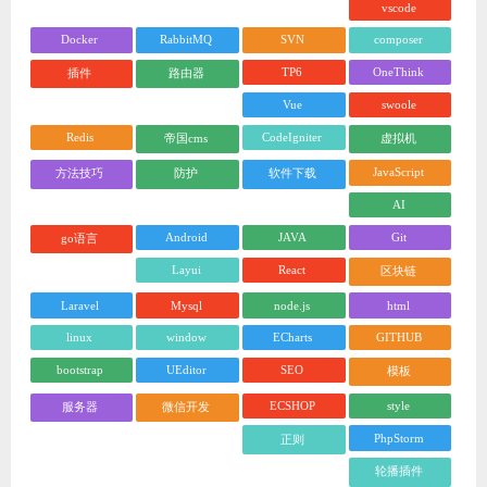
vscode
Docker
RabbitMQ
SVN
composer
TP6
OneThink
插件
路由器
Vue
swoole
Redis
CodeIgniter
帝国cms
虚拟机
JavaScript
方法技巧
防护
软件下载
AI
Android
JAVA
Git
go语言
Layui
React
区块链
Laravel
Mysql
node.js
html
linux
window
ECharts
GITHUB
bootstrap
UEditor
SEO
模板
ECSHOP
style
服务器
微信开发
PhpStorm
正则
轮播插件