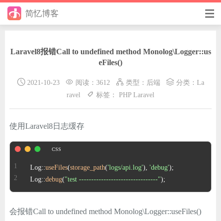
简忆博客
首页
Laravel8报错Call to undefined method Monolog\Logger::us
前端
eFiles()
后端
2021-10-23
阅读：3612
类型：
后端
分类：
La
ravel
标签：
PHP
Laravel
手册
日记
使用Laravel8日志缓存
其它
在线工具
Log::
useFiles
(
storage_path
(
'logs/api.log'
), 
'debug'
Log::
debug
(
"test --------------------------------"
);
优秀个人博客
省钱帮
会报错Call to undefined method Monolog\Logger::useFiles()