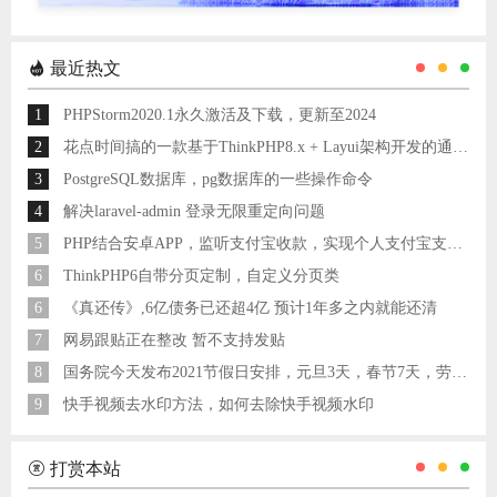
最近热文
1
PHPStorm2020.1永久激活及下载，更新至2024
2
花点时间搞的一款基于ThinkPHP8.x + Layui架构开发的通用后台管理系统
3
PostgreSQL数据库，pg数据库的一些操作命令
4
解决laravel-admin 登录无限重定向问题
5
PHP结合安卓APP，监听支付宝收款，实现个人支付宝支付接口
6
ThinkPHP6自带分页定制，自定义分页类
6
《真还传》,6亿债务已还超4亿 预计1年多之内就能还清
7
网易跟贴正在整改 暂不支持发贴
8
国务院今天发布2021节假日安排，元旦3天，春节7天，劳动节5天
9
快手视频去水印方法，如何去除快手视频水印
打赏本站