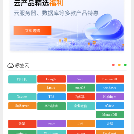
标签云
Google
Vant
ElementUI
打印机
Linux
macOS
windows
Navicat
TP8
PgSQL
Highlight
SqlServer
uView
字节跳动
企业微信
MongoDB
wepy
ES6
微擎
游戏
uni-app
WordPress
canvas
FaceBook