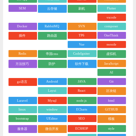
SEM
Flutter
云存储
刷机
vscode
Docker
RabbitMQ
SVN
composer
TP6
OneThink
插件
路由器
Vue
swoole
Redis
CodeIgniter
帝国cms
虚拟机
JavaScript
方法技巧
防护
软件下载
AI
Android
JAVA
Git
go语言
Layui
React
区块链
Laravel
Mysql
node.js
html
linux
window
ECharts
GITHUB
bootstrap
UEditor
SEO
模板
ECSHOP
style
服务器
微信开发