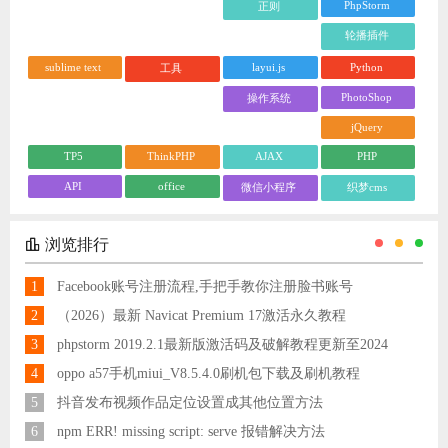
PhpStorm
正则
轮播插件
sublime text
layui.js
Python
工具
PhotoShop
操作系统
jQuery
TP5
ThinkPHP
AJAX
PHP
API
office
微信小程序
织梦cms
浏览排行
1
Facebook账号注册流程,手把手教你注册脸书账号
2
（2026）最新 Navicat Premium 17激活永久教程
3
phpstorm 2019.2.1最新版激活码及破解教程更新至2024
4
oppo a57手机miui_V8.5.4.0刷机包下载及刷机教程
5
抖音发布视频作品定位设置成其他位置方法
6
npm ERR! missing script: serve 报错解决方法