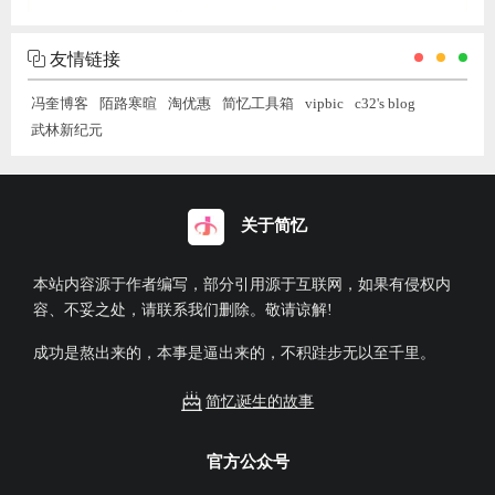
友情链接
冯奎博客
陌路寒暄
淘优惠
简忆工具箱
vipbic
c32's blog
武林新纪元
关于简忆
本站内容源于作者编写，部分引用源于互联网，如果有侵权内
容、不妥之处，请联系我们删除。敬请谅解!
成功是熬出来的，本事是逼出来的，不积跬步无以至千里。
简忆诞生的故事
官方公众号