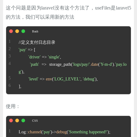
ChatGPT
这个问题是因为laravel没有这个方法了，useFiles是laravel5
的方法，我们可以采用新的方法
登录
'pay'
'driver'
 => 
'single'
'path'
 => storage_path(
'logs/pay/'
.
date
(
'Y-m-d'
).
'pay.lo
g'
'level'
 => 
env
(
'LOG_LEVEL'
, 
'debug'
],
使用：
Log::
channel
(
'pay'
)->
debug
(
'Something happened!'
);