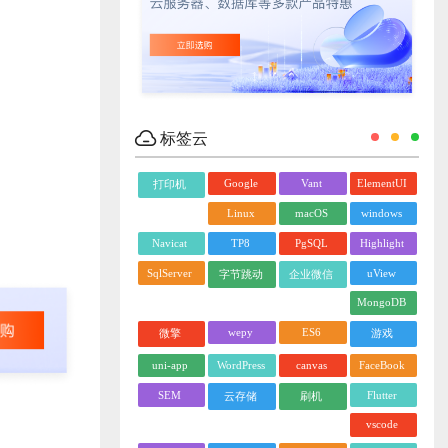
标签云
Google
Vant
ElementUI
打印机
Linux
macOS
windows
Navicat
TP8
PgSQL
Highlight
SqlServer
uView
字节跳动
企业微信
MongoDB
wepy
ES6
微擎
游戏
uni-app
WordPress
canvas
FaceBook
SEM
Flutter
云存储
刷机
vscode