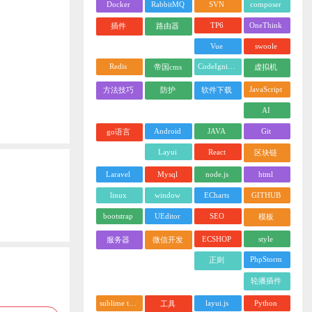
Docker
RabbitMQ
SVN
composer
TP6
OneThink
插件
路由器
Vue
swoole
Redis
CodeIgniter
帝国cms
虚拟机
JavaScript
方法技巧
防护
软件下载
AI
Android
JAVA
Git
go语言
Layui
React
区块链
Laravel
Mysql
node.js
html
linux
window
ECharts
GITHUB
bootstrap
UEditor
SEO
模板
ECSHOP
style
服务器
微信开发
PhpStorm
正则
轮播插件
sublime text
layui.js
Python
工具