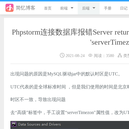
简忆博客
首页
前端
后端
手册
日记
jQuery
PHP
Phpstorm连接数据库报错Server returns inv
JavaScript
ThinkPHP8
'serverTimez
Style
ThinkPHP6
2021-08-24
阅读：3580
类
Flutter
ThinkPHP5
Vue
ThinkPHP
出现问题的原因是MySQL驱动jar中的默认时区是UTC。
uni-app
Laravel
UTC代表的是全球标准时间 ，但是我们使用的时间是北京
游戏开发
Python
时区不一致，导致出现问题
React
微信小程序
去“高级”标签中，手工设置“serverTimezon"属性值，改为U
服务器