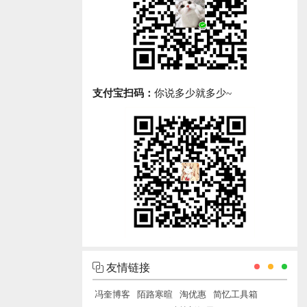
支付宝扫码：
你说多少就多少~
友情链接
冯奎博客
陌路寒暄
淘优惠
简忆工具箱