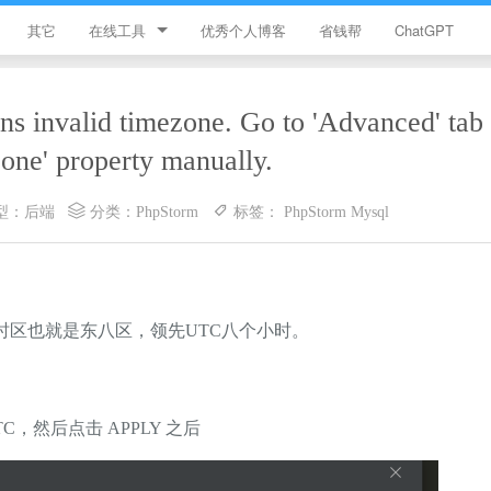
其它
在线工具
优秀个人博客
省钱帮
ChatGPT
简忆工具箱
alid timezone. Go to 'Advanced' tab 
领优惠券
one' property manually.
违禁词查询
型：
后端
分类：
PhpStorm
标签：
PhpStorm
Mysql
JS加密
HTML颜色代码表
时区也就是东八区，领先UTC八个小时。
TC，然后点击 APPLY 之后