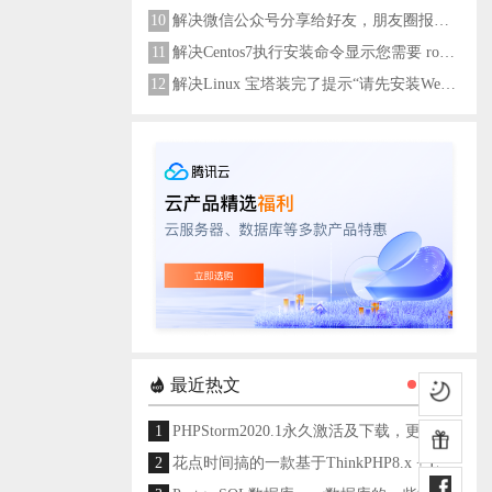
10
解决微信公众号分享给好友，朋友圈报错errMsg: "onMenuShareAppMessage:fail, the permission value is offline verifying"
11
解决Centos7执行安装命令显示您需要 root 权限执行此命令
12
解决Linux 宝塔装完了提示“请先安装Web服务器！”
最近热文
1
PHPStorm2020.1永久激活及下载，更新至2024
2
花点时间搞的一款基于ThinkPHP8.x + Layui架构开发的通用后台管理系统