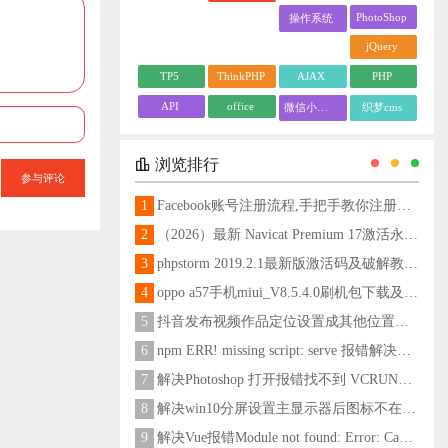
PhotoShop
操作系统
jQuery
TP5
ThinkPHP
AJAX
PHP
API
office
微信小程序
织梦cms
浏览排行
参与评论
1
Facebook账号注册流程,手把手教你注册脸书账号
2
（2026）最新 Navicat Premium 17激活永久教程
3
phpstorm 2019.2.1最新版激活码及破解教程更新至2024
4
oppo a57手机miui_V8.5.4.0刷机包下载及刷机教程
5
抖音发布视频作品定位设置成其他位置方法
6
npm ERR! missing script: serve 报错解决方法
7
解决Photoshop 打开报错找不到 VCRUNTIME140_1.dll问题
8
解决win10分屏设置主显示器后图标不在主显示器问题
9
解决Vue报错Module not found: Error: Can't resolve 'less-loader' in 'C:\Users\Hm\Desktop\vue\vue_shop'问题