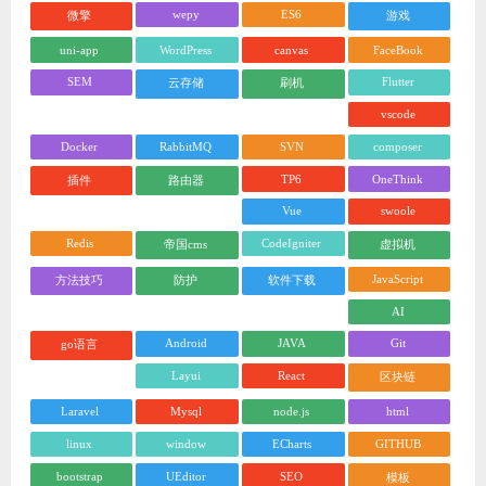
wepy
ES6
微擎
游戏
uni-app
WordPress
canvas
FaceBook
SEM
Flutter
云存储
刷机
vscode
Docker
RabbitMQ
SVN
composer
TP6
OneThink
插件
路由器
Vue
swoole
Redis
CodeIgniter
帝国cms
虚拟机
JavaScript
方法技巧
防护
软件下载
AI
Android
JAVA
Git
go语言
Layui
React
区块链
Laravel
Mysql
node.js
html
linux
window
ECharts
GITHUB
bootstrap
UEditor
SEO
模板