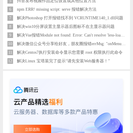
5
抖音发布视频作品定位设置成其他位置方法
6
npm ERR! missing script: serve 报错解决方法
7
解决Photoshop 打开报错找不到 VCRUNTIME140_1.dll问题
8
解决win10分屏设置主显示器后图标不在主显示器问题
9
解决Vue报错Module not found: Error: Can't resolve 'less-loader' in 'C:\Users\Hm\Desktop\vue\vue_shop'问题
10
解决微信公众号分享给好友，朋友圈报错errMsg: "onMenuShareAppMessage:fail, the permission value is offline verifying"
11
解决Centos7执行安装命令显示您需要 root 权限执行此命令
12
解决Linux 宝塔装完了提示“请先安装Web服务器！”