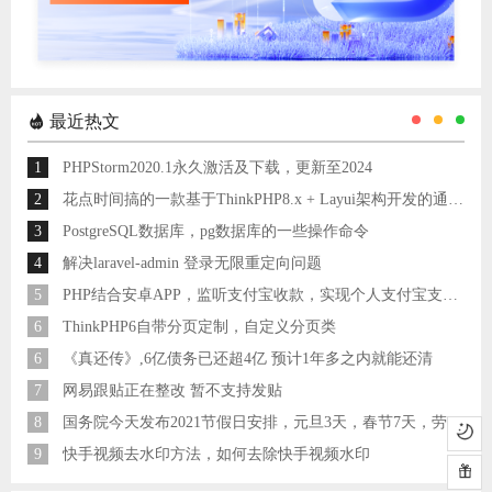
最近热文
1
PHPStorm2020.1永久激活及下载，更新至2024
2
花点时间搞的一款基于ThinkPHP8.x + Layui架构开发的通用后台管理系统
3
PostgreSQL数据库，pg数据库的一些操作命令
4
解决laravel-admin 登录无限重定向问题
5
PHP结合安卓APP，监听支付宝收款，实现个人支付宝支付接口
6
ThinkPHP6自带分页定制，自定义分页类
6
《真还传》,6亿债务已还超4亿 预计1年多之内就能还清
7
网易跟贴正在整改 暂不支持发贴
8
国务院今天发布2021节假日安排，元旦3天，春节7天，劳动节5天
9
快手视频去水印方法，如何去除快手视频水印