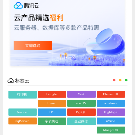
标签云
Google
Vant
ElementUI
打印机
Linux
macOS
windows
Navicat
TP8
PgSQL
Highlight
SqlServer
uView
字节跳动
企业微信
MongoDB