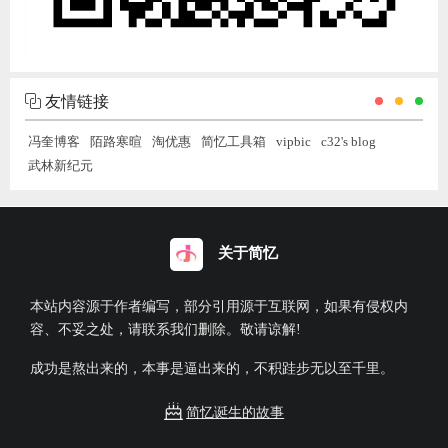
友情链接
冯奎博客
陌路寒暄
淘优惠
简忆工具箱
vipbic
c32's blog
武林新纪元
关于简忆
本站内容源于作者编写，部分引用源于互联网，如果有侵权内
容、不妥之处，请联系我们删除。敬请谅解!
成功是熬出来的，本事是逼出来的，不积跬步无以至千里。
简忆诞生的故事