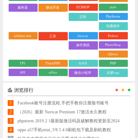
ECSHOP
style
服务器
微信开发
PhpStorm
正则
轮播插件
sublime text
layui.js
Python
工具
PhotoShop
操作系统
jQuery
TP5
ThinkPHP
AJAX
PHP
API
office
微信小程序
织梦cms
浏览排行
1
Facebook账号注册流程,手把手教你注册脸书账号
2
（2026）最新 Navicat Premium 17激活永久教程
3
phpstorm 2019.2.1最新版激活码及破解教程更新至2024
4
oppo a57手机miui_V8.5.4.0刷机包下载及刷机教程