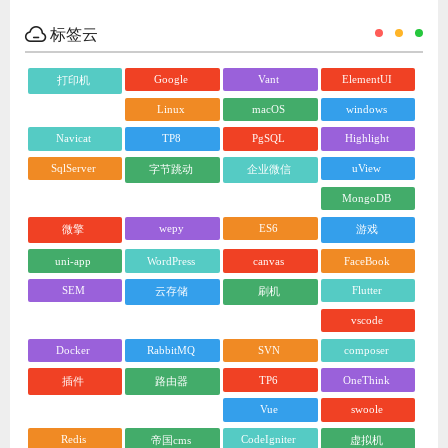
标签云
Google
Vant
ElementUI
打印机
Linux
macOS
windows
Navicat
TP8
PgSQL
Highlight
SqlServer
uView
字节跳动
企业微信
MongoDB
wepy
ES6
微擎
游戏
uni-app
WordPress
canvas
FaceBook
SEM
Flutter
云存储
刷机
vscode
Docker
RabbitMQ
SVN
composer
TP6
OneThink
插件
路由器
Vue
swoole
Redis
CodeIgniter
帝国cms
虚拟机