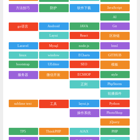
JavaScript
方法技巧
防护
软件下载
AI
Android
JAVA
Git
go语言
Layui
React
区块链
Laravel
Mysql
node.js
html
linux
window
ECharts
GITHUB
bootstrap
UEditor
SEO
模板
ECSHOP
style
服务器
微信开发
PhpStorm
正则
轮播插件
sublime text
layui.js
Python
工具
PhotoShop
操作系统
jQuery
TP5
ThinkPHP
AJAX
PHP