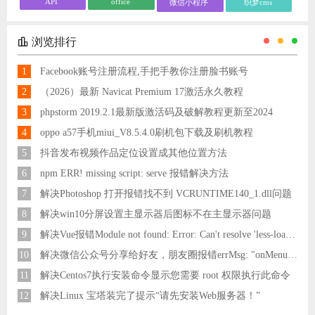
API
office
微信小程序
织梦cms
浏览排行
1
Facebook账号注册流程,手把手教你注册脸书账号
2
（2026）最新 Navicat Premium 17激活永久教程
3
phpstorm 2019.2.1最新版激活码及破解教程更新至2024
4
oppo a57手机miui_V8.5.4.0刷机包下载及刷机教程
5
抖音发布视频作品定位设置成其他位置方法
6
npm ERR! missing script: serve 报错解决方法
7
解决Photoshop 打开报错找不到 VCRUNTIME140_1.dll问题
8
解决win10分屏设置主显示器后图标不在主显示器问题
9
解决Vue报错Module not found: Error: Can't resolve 'less-loader' in 'C:\Users\Hm\Desktop\vue\vue_shop'问题
10
解决微信公众号分享给好友，朋友圈报错errMsg: "onMenuShareAppMessage:fail, the permission value is offline verifying"
11
解决Centos7执行安装命令显示您需要 root 权限执行此命令
12
解决Linux 宝塔装完了提示“请先安装Web服务器！”