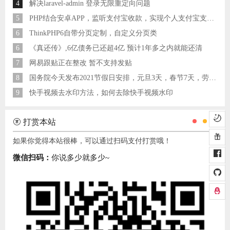
4
解决laravel-admin 登录无限重定向问题
5
PHP结合安卓APP，监听支付宝收款，实现个人支付宝支付接口
6
ThinkPHP6自带分页定制，自定义分页类
6
《真还传》,6亿债务已还超4亿 预计1年多之内就能还清
7
网易跟贴正在整改 暂不支持发贴
8
国务院今天发布2021节假日安排，元旦3天，春节7天，劳动节5天
9
快手视频去水印方法，如何去除快手视频水印
打赏本站
如果你觉得本站很棒，可以通过扫码支付打赏哦！
微信扫码：
你说多少就多少~