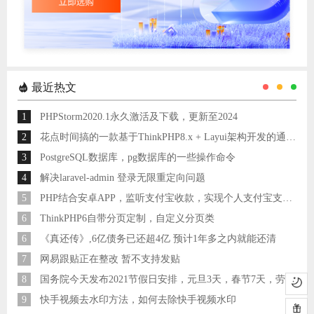
最近热文
1
PHPStorm2020.1永久激活及下载，更新至2024
2
花点时间搞的一款基于ThinkPHP8.x + Layui架构开发的通用后台管理系统
3
PostgreSQL数据库，pg数据库的一些操作命令
4
解决laravel-admin 登录无限重定向问题
5
PHP结合安卓APP，监听支付宝收款，实现个人支付宝支付接口
6
ThinkPHP6自带分页定制，自定义分页类
6
《真还传》,6亿债务已还超4亿 预计1年多之内就能还清
7
网易跟贴正在整改 暂不支持发贴
8
国务院今天发布2021节假日安排，元旦3天，春节7天，劳动节5天
9
快手视频去水印方法，如何去除快手视频水印