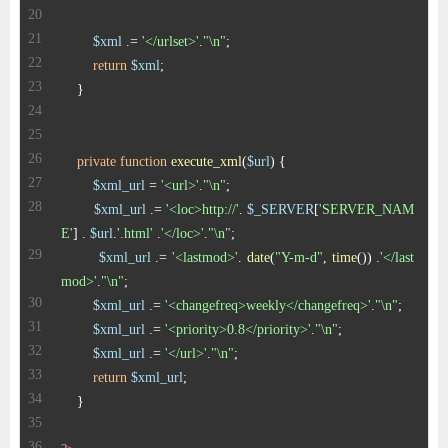
$xml
 .= 
'</urlset>'
.
"\n"
return
$xml
private
function
execute_xml
(
$url
) 
$xml_url
 = 
'<url>'
.
"\n"
$xml_url
 .= 
'<loc>http://'
. 
$_SERVER
[
'SERVER_NAM
E'
] . 
$url
.
'.html'
 .
'</loc>'
.
"\n"
$xml_url
 .= 
'<lastmod>'
. 
date
(
"Y-m-d"
, 
time
()) .
'</last
mod>'
.
"\n"
$xml_url
 .= 
'<changefreq>weekly</changefreq>'
.
"\n"
$xml_url
 .= 
'<priority>0.8</priority>'
.
"\n"
$xml_url
 .= 
'</url>'
.
"\n"
return
$xml_url