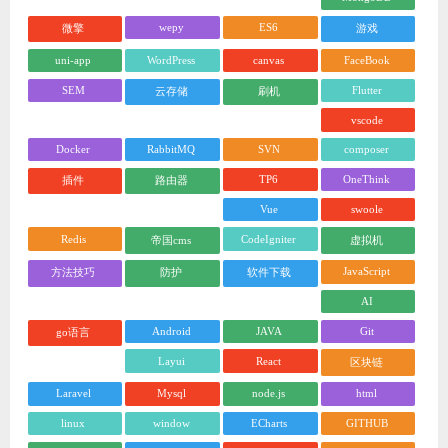
wepy
ES6
微擎
游戏
uni-app
WordPress
canvas
FaceBook
SEM
Flutter
云存储
刷机
vscode
Docker
RabbitMQ
SVN
composer
TP6
OneThink
插件
路由器
Vue
swoole
Redis
CodeIgniter
帝国cms
虚拟机
JavaScript
方法技巧
防护
软件下载
AI
Android
JAVA
Git
go语言
Layui
React
区块链
Laravel
Mysql
node.js
html
linux
window
ECharts
GITHUB