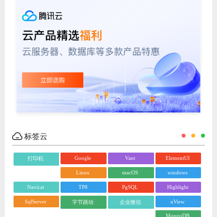
标签云
Google
Vant
ElementUI
打印机
Linux
macOS
windows
Navicat
TP8
PgSQL
Highlight
SqlServer
uView
字节跳动
企业微信
MongoDB