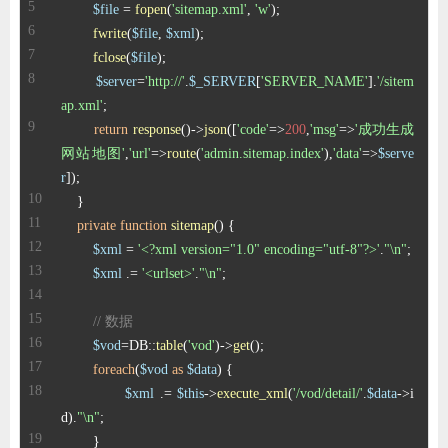
$file
 = 
fopen
(
'sitemap.xml'
, 
'w'
ChatGPT
fwrite
(
$file
, 
$xml
fclose
(
$file
$server
=
'http://'
.
$_SERVER
[
'SERVER_NAME'
].
'/sitem
登录
ap.xml'
return
response
()->
json
([
'code'
=>
200
,
'msg'
=>
'成功生成
网站地图'
,
'url'
=>
route
(
'admin.sitemap.index'
),
'data'
=>
$serve
r
private
function
sitemap
(
) 
$xml
 = 
'<?xml version="1.0" encoding="utf-8"?>'
.
"\n"
$xml
 .= 
'<urlset>'
.
"\n"
// 数据
$vod
=DB::
table
(
'vod'
)->
get
foreach
(
$vod
as
$data
$xml
 .= 
$this
->
execute_xml
(
'/vod/detail/'
.
$data
->i
d).
"\n"