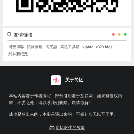
友情链接
冯奎博客
陌路寒暄
淘优惠
简忆工具箱
vipbic
c32's blog
武林新纪元
关于简忆
本站内容源于作者编写，部分引用源于互联网，如果有侵权内
容、不妥之处，请联系我们删除。敬请谅解!
成功是熬出来的，本事是逼出来的，不积跬步无以至千里。
简忆诞生的故事