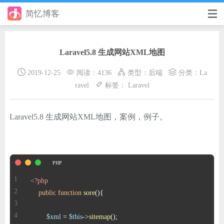
简忆博客
首页
Laravel5.8 生成网站XML地图
前端
2019-12-25
阅读：4136
类型：
后端
分类：
La
后端
ravel
标签：
Laravel
手册
Laravel5.8 生成网站XML地图，案例，例子。
日记
其它
在线工具
<?php
优秀个人博客
public
function
sore
(
)
省钱帮
$xml
 = 
$this
->
sitemap