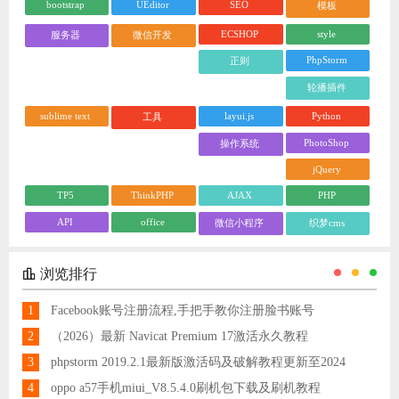
bootstrap
UEditor
SEO
模板
ECSHOP
style
服务器
微信开发
PhpStorm
正则
轮播插件
sublime text
layui.js
Python
工具
PhotoShop
操作系统
jQuery
TP5
ThinkPHP
AJAX
PHP
API
office
微信小程序
织梦cms
浏览排行
1
Facebook账号注册流程,手把手教你注册脸书账号
2
（2026）最新 Navicat Premium 17激活永久教程
3
phpstorm 2019.2.1最新版激活码及破解教程更新至2024
4
oppo a57手机miui_V8.5.4.0刷机包下载及刷机教程