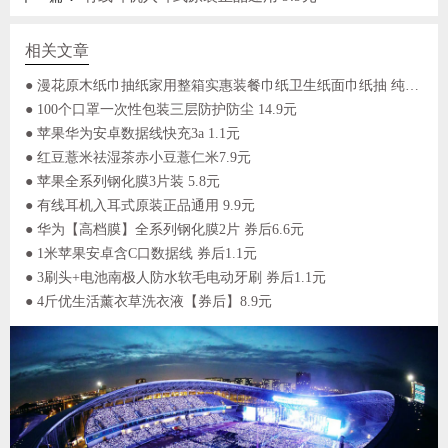
相关文章
● 漫花原木纸巾抽纸家用整箱实惠装餐巾纸卫生纸面巾纸抽 纯木臻品抽纸 每包不足1元钱 4层加厚 7.9元
● 100个口罩一次性包装三层防护防尘 14.9元
● 苹果华为安卓数据线快充3a 1.1元
● 红豆薏米祛湿茶赤小豆薏仁米7.9元
● 苹果全系列钢化膜3片装 5.8元
● 有线耳机入耳式原装正品通用 9.9元
● 华为【高档膜】全系列钢化膜2片 券后6.6元
● 1米苹果安卓含C口数据线 券后1.1元
● 3刷头+电池南极人防水软毛电动牙刷 券后1.1元
● 4斤优生活薰衣草洗衣液【券后】8.9元