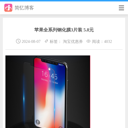
简忆博客
首页
苹果全系列钢化膜3片装 5.8元
前端
2024-08-07
标签： 淘宝优惠券
阅读：4032
后端
手册
日记
其它
在线工具
优秀个人博客
省钱帮