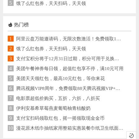
5
饿了么红包券，天天扫码，天天领
热门榜
1
阿里云盘万能邀请码，无限次数激活！免费领取1TB空间
2
饿了么红包券，天天扫码，天天领
3
支付宝积分将于12月31日过期，积分可用于兑换提现免费额度
4
美团午餐神券每日领，超值红包享不停，满10元可用
5
美团天天领红包，最高10元红包，等你来花
6
腾讯视频VIP8周年，免费领取88天腾讯视频VIP+企鹅乐园联合会员
7
电影票超低价购买，五折，六折，八折买
8
伊利安慕希草莓燕麦葡萄柚青桔酸奶
9
支付宝扫码领取红包，摇一摇领取现金金币
10
漫花原木纸巾抽纸家用整箱实惠装餐巾纸卫生纸面巾纸抽 纯木臻品抽纸 每包不足1元钱 4层加厚 7.9元