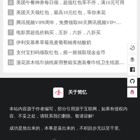
4
美团午餐神券每日领，超值红包享不停，满10元可用
5
美团天天领红包，最高10元红包，等你来花
6
腾讯视频VIP8周年，免费领取88天腾讯视频VIP+企鹅乐园联合会员
7
电影票超低价购买，五折，六折，八折买
8
伊利安慕希草莓燕麦葡萄柚青桔酸奶
9
支付宝扫码领取红包，摇一摇领取现金金币
10
漫花原木纸巾抽纸家用整箱实惠装餐巾纸卫生纸面巾纸抽 纯木臻品抽纸 每包不足1元钱 4层加厚 7.9元
关于简忆
本站内容源于作者编写，部分引用源于互联网，如果有侵权内
容、不妥之处，请联系我们删除。敬请谅解!
成功是熬出来的，本事是逼出来的，不积跬步无以至千里。